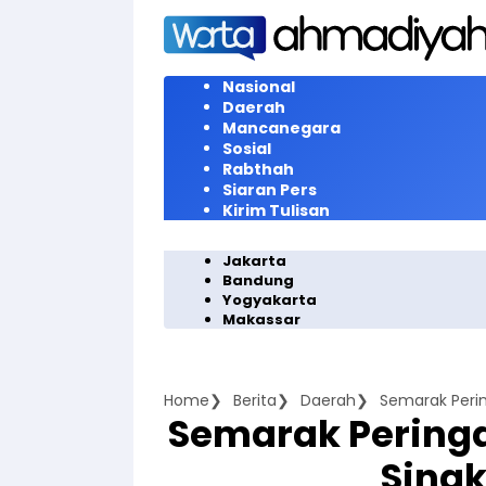
Langsung
ke
konten
Nasional
Daerah
Mancanegara
Sosial
Rabthah
Siaran Pers
Kirim Tulisan
Jakarta
Bandung
Yogyakarta
Makassar
Home
Berita
Daerah
Semarak Pering
Semarak Peringat
Singk