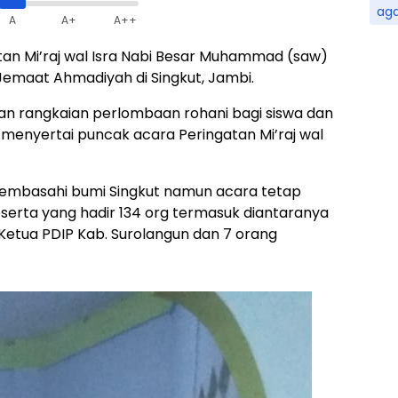
ag
A
A+
A++
tan Mi’raj wal Isra Nabi Besar Muhammad (saw)
emaat Ahmadiyah di Singkut, Jambi.
an rangkaian perlombaan rohani bagi siswa dan
 menyertai puncak acara Peringatan Mi’raj wal
membasahi bumi Singkut namun acara tetap
serta yang hadir 134 org termasuk diantaranya
Ketua PDIP Kab. Surolangun dan 7 orang