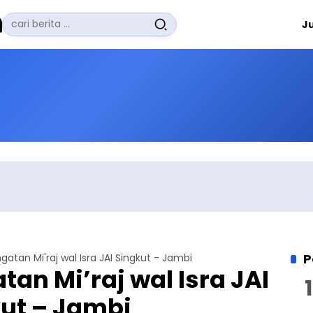
Pencarian
J
untuk:
#
Zuhairi Misrawi
#
Zoom
#
Zero Waste
#
Zaki Firdaus
#
Zafrullah Ahmad Pontoh
No Recent Searches Yet.
P
atan Mi'raj wal Isra JAI Singkut - Jambi
an Mi’raj wal Isra JAI
ut – Jambi