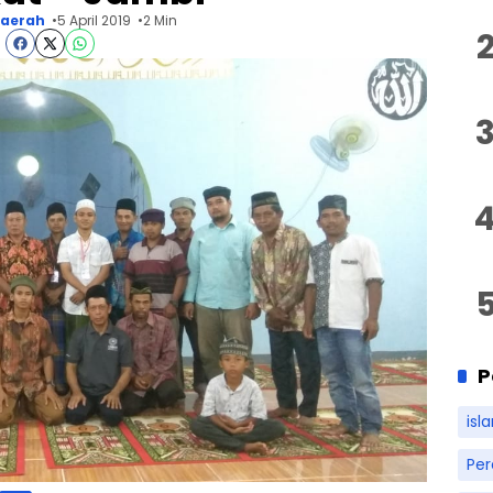
aerah
5 April 2019
2 Min
P
isl
Pe