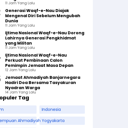
11 Jam Yang Lalu
Generasi Waqf-e-Nau Diajak
Mengenal Diri Sebelum Mengubah
Dunia
11 Jam Yang Lalu
Ijtima Nasional Waqf-e-Nau Dorong
Lahirnya Generasi Pengkhidmat
yang Militan
11 Jam Yang Lalu
Ijtima Nasional Waqf-e-Nau
Perkuat Pembinaan Calon
Pemimpin Jemaat Masa Depan
12 Jam Yang Lalu
Jemaat Ahmadiyah Banjarnegara
Hadiri Doa Bersama Tasyakuran
Nyadran Warga
14 Jam Yang Lalu
opuler Tag
am
Indonesia
rempuan Ahmadiyah
Yogyakarta