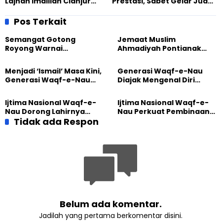
Lajnah Imaillah Cianjur
Prestasi, Sabet Gelar Juara
Raya, Materi Inspiratif
di Turnamen Karate
Pos Terkait
Semangat Gotong
Jemaat Muslim
Royong Warnai
Ahmadiyah Pontianak
Pembangunan Kembali
dan Gereja Katedral
Masjid di Jemaat
Perkuat Kolaborasi Sosial
Menjadi ‘Ismail’ Masa Kini,
Generasi Waqf-e-Nau
Ahmadiyah Sukapura
Generasi Waqf-e-Nau
Diajak Mengenal Diri
Diajak Hidup untuk
Sebelum Mengubah
Pengabdian
Dunia
Ijtima Nasional Waqf-e-
Ijtima Nasional Waqf-e-
Nau Dorong Lahirnya
Nau Perkuat Pembinaan
Generasi Pengkhidmat
Tidak ada Respon
Calon Pemimpin Jemaat
yang Militan
Masa Depan
Belum ada komentar.
Jadilah yang pertama berkomentar disini.