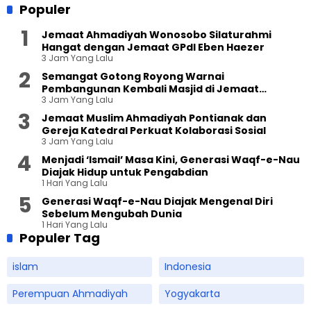
Populer
Jemaat Ahmadiyah Wonosobo Silaturahmi
Hangat dengan Jemaat GPdI Eben Haezer
3 Jam Yang Lalu
Semangat Gotong Royong Warnai
Pembangunan Kembali Masjid di Jemaat
3 Jam Yang Lalu
Ahmadiyah Sukapura
Jemaat Muslim Ahmadiyah Pontianak dan
Gereja Katedral Perkuat Kolaborasi Sosial
3 Jam Yang Lalu
Menjadi ‘Ismail’ Masa Kini, Generasi Waqf-e-Nau
Diajak Hidup untuk Pengabdian
1 Hari Yang Lalu
Generasi Waqf-e-Nau Diajak Mengenal Diri
Sebelum Mengubah Dunia
1 Hari Yang Lalu
Populer Tag
islam
Indonesia
Perempuan Ahmadiyah
Yogyakarta