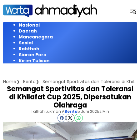
Langsung
ke
konten
Nasional
Daerah
Mancanegara
Sosial
Rabthah
Siaran Pers
Kirim Tulisan
Home
Berita
Semangat Sportivitas dan Toleransi di Khilafat Cup 2025, Dipersatukan Olahraga
Semangat Sportivitas dan Toleransi
di Khilafat Cup 2025, Dipersatukan
Olahraga
Talhah Lukman A
Berita
5 Juni 2025
2 Min