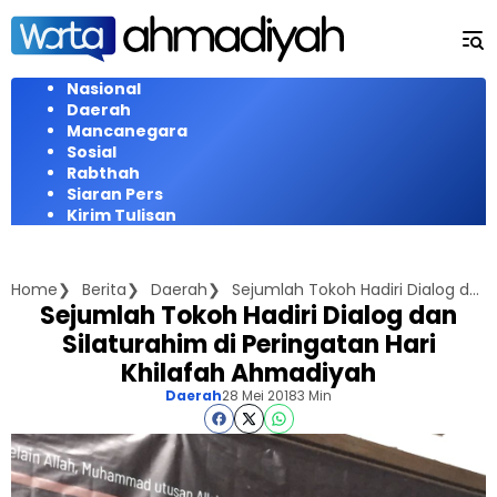
Langsung
ke
konten
Nasional
Daerah
Mancanegara
Sosial
Rabthah
Siaran Pers
Kirim Tulisan
Home
Berita
Daerah
Sejumlah Tokoh Hadiri Dialog dan Silaturahim di Peringatan Hari Khilafah Ahmadiyah
Sejumlah Tokoh Hadiri Dialog dan
Silaturahim di Peringatan Hari
Khilafah Ahmadiyah
Daerah
28 Mei 2018
3 Min