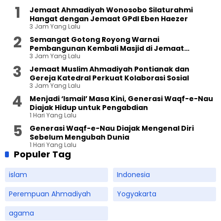
Jemaat Ahmadiyah Wonosobo Silaturahmi
Hangat dengan Jemaat GPdI Eben Haezer
3 Jam Yang Lalu
Semangat Gotong Royong Warnai
Pembangunan Kembali Masjid di Jemaat
3 Jam Yang Lalu
Ahmadiyah Sukapura
Jemaat Muslim Ahmadiyah Pontianak dan
Gereja Katedral Perkuat Kolaborasi Sosial
3 Jam Yang Lalu
Menjadi ‘Ismail’ Masa Kini, Generasi Waqf-e-Nau
Diajak Hidup untuk Pengabdian
1 Hari Yang Lalu
Generasi Waqf-e-Nau Diajak Mengenal Diri
Sebelum Mengubah Dunia
1 Hari Yang Lalu
Populer Tag
islam
Indonesia
Perempuan Ahmadiyah
Yogyakarta
agama