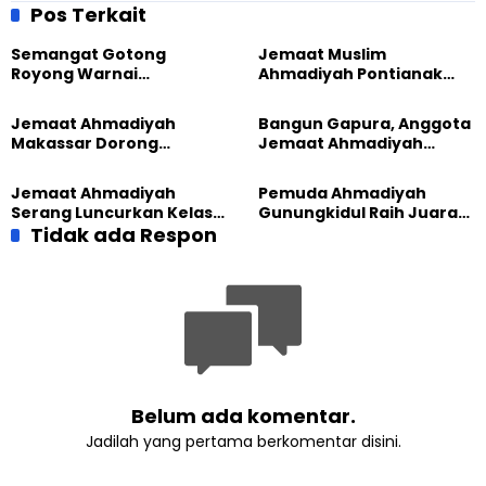
Pos Terkait
Semangat Gotong
Jemaat Muslim
Royong Warnai
Ahmadiyah Pontianak
Pembangunan Kembali
dan Gereja Katedral
Masjid di Jemaat
Perkuat Kolaborasi Sosial
Jemaat Ahmadiyah
Bangun Gapura, Anggota
Ahmadiyah Sukapura
Makassar Dorong
Jemaat Ahmadiyah
Kesadaran Lingkungan
Madukara dan Warga
Lewat Edukasi Ekoteologi
Sambut HUT RI ke-81
Jemaat Ahmadiyah
Pemuda Ahmadiyah
Serang Luncurkan Kelas
Gunungkidul Raih Juara
Tatar, Fokus Cetak
Tidak ada Respon
Lomba Video Literasi 2026
Generasi Unggul
Belum ada komentar.
Jadilah yang pertama berkomentar disini.