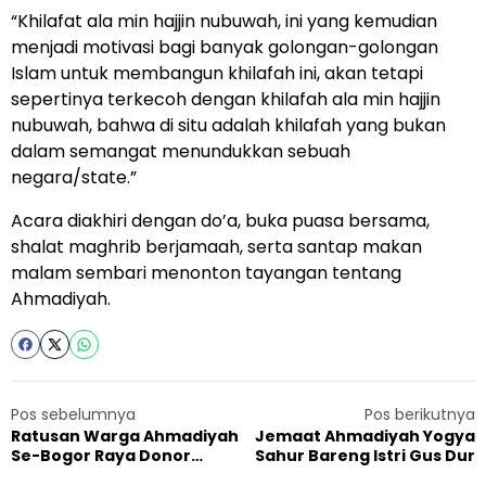
“Khilafat ala min hajjin nubuwah, ini yang kemudian
menjadi motivasi bagi banyak golongan-golongan
Islam untuk membangun khilafah ini, akan tetapi
sepertinya terkecoh dengan khilafah ala min hajjin
nubuwah, bahwa di situ adalah khilafah yang bukan
dalam semangat menundukkan sebuah
negara/state.”
Acara diakhiri dengan do’a, buka puasa bersama,
shalat maghrib berjamaah, serta santap makan
malam sembari menonton tayangan tentang
Ahmadiyah.
Pos sebelumnya
Pos berikutnya
Ratusan Warga Ahmadiyah
Jemaat Ahmadiyah Yogya
Se-Bogor Raya Donor
Sahur Bareng Istri Gus Dur
Darah Jelang Maghrib