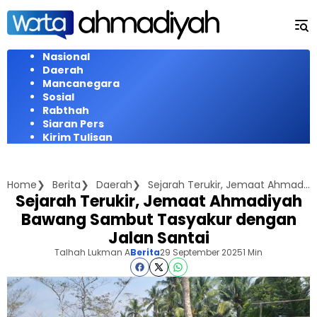
Langsung
ke
konten
Nasional
Daerah
Mancanegara
Sosial
Rabthah
Siaran Pers
Kirim Tulisan
Home
Berita
Daerah
Sejarah Terukir, Jemaat Ahmadiyah Bawang Sambut Tasyakur dengan Jalan Santai
Sejarah Terukir, Jemaat Ahmadiyah
Bawang Sambut Tasyakur dengan
Jalan Santai
Talhah Lukman A
Berita
29 September 2025
1 Min