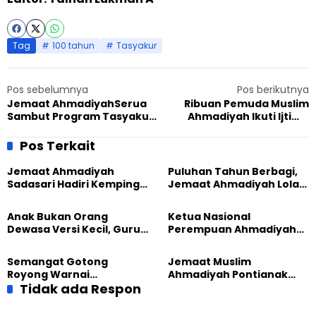
Tag
100 tahun
Tasyakur
Pos sebelumnya
Pos berikutnya
Jemaat AhmadiyahSerua
Ribuan Pemuda Muslim
Sambut Program Tasyakur
Ahmadiyah Ikuti Ijtima
100 Tahun dengan Wiqari
MKAI-MAAI 2025, Pancarkan
Amal
Nilai Keislaman
Pos Terkait
Jemaat Ahmadiyah
Puluhan Tahun Berbagi,
Sadasari Hadiri Kemping
Jemaat Ahmadiyah Lolak
Pemuda Lintas Agama di
Kembali Salurkan
Majalengka
Sembako kepada Warga
Anak Bukan Orang
Ketua Nasional
Dewasa Versi Kecil, Guru
Perempuan Ahmadiyah
Besar UT Kenalkan Model
Indonesia Raih Gelar Guru
Pendidikan BERLIAN
Besar Universitas
Semangat Gotong
Jemaat Muslim
Terbuka
Royong Warnai
Ahmadiyah Pontianak
Pembangunan Kembali
Tidak ada Respon
dan Gereja Katedral
Masjid di Jemaat
Perkuat Kolaborasi Sosial
Ahmadiyah Sukapura