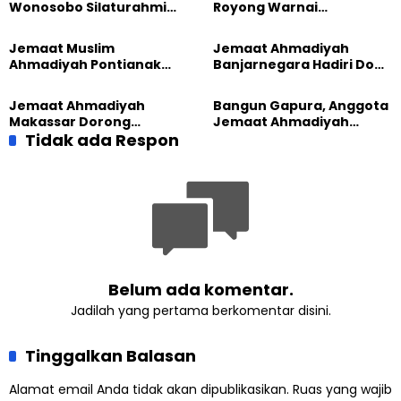
Wonosobo Silaturahmi
Royong Warnai
Hangat dengan Jemaat
Pembangunan Kembali
GPdI Eben Haezer
Masjid di Jemaat
Jemaat Muslim
Jemaat Ahmadiyah
Ahmadiyah Sukapura
Ahmadiyah Pontianak
Banjarnegara Hadiri Doa
dan Gereja Katedral
Bersama Tasyakuran
Perkuat Kolaborasi Sosial
Nyadran Warga
Jemaat Ahmadiyah
Bangun Gapura, Anggota
Makassar Dorong
Jemaat Ahmadiyah
Kesadaran Lingkungan
Tidak ada Respon
Madukara dan Warga
Lewat Edukasi Ekoteologi
Sambut HUT RI ke-81
Belum ada komentar.
Jadilah yang pertama berkomentar disini.
Tinggalkan Balasan
Alamat email Anda tidak akan dipublikasikan.
Ruas yang wajib