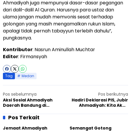
Ahmadiyah juga mempunyai dasar-dasar pegangan
dari dalil-dalil Al Quran. Harusnya para ustaz dan
ulama jangan mudah memvonis sesat terhadap
golongan yang masih mengamalkan rukun Islam,
apalagi tidak pernah tabayyun terlebih dahulu”,
pungkasnya.
Kontributor
: Nasrun Aminullah Muchtar
Editor
: Firmansyah
Tag
Medan
Pos sebelumnya
Pos berikutnya
Aksi Sosial Ahmadiyah
Hadiri Deklarasi PIS, Jubir
Daerah Bandung di
Ahmadiyah: Kita Akan
Pangalengan
Berjuang Bersama
Pos Terkait
Jemaat Ahmadiyah
Semangat Gotong