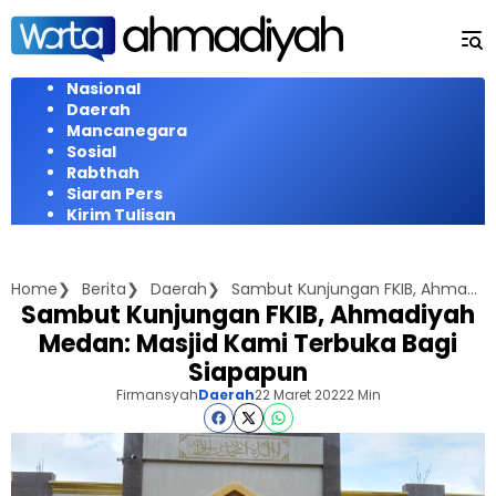
Langsung
ke
konten
Nasional
Daerah
Mancanegara
Sosial
Rabthah
Siaran Pers
Kirim Tulisan
Home
Berita
Daerah
Sambut Kunjungan FKIB, Ahmadiyah Medan: Masjid Kami Terbuka Bagi Siapapun
Sambut Kunjungan FKIB, Ahmadiyah
Medan: Masjid Kami Terbuka Bagi
Siapapun
Firmansyah
Daerah
22 Maret 2022
2 Min