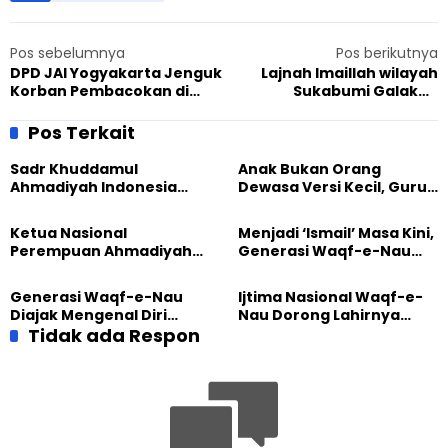
Pos sebelumnya
Pos berikutnya
DPD JAI Yogyakarta Jenguk
Lajnah Imaillah wilayah
Korban Pembacokan di
Sukabumi Galakan
Gereja Santa Lidwina
Kerjasama Lewat
Kebersihan
Pos Terkait
Sadr Khuddamul
Anak Bukan Orang
Ahmadiyah Indonesia
Dewasa Versi Kecil, Guru
Dorong Kolaborasi
Besar UT Kenalkan Model
Pendidikan bersama
Pendidikan BERLIAN
Ketua Nasional
Menjadi ‘Ismail’ Masa Kini,
UNUSIA
Perempuan Ahmadiyah
Generasi Waqf-e-Nau
Indonesia Raih Gelar Guru
Diajak Hidup untuk
Besar Universitas
Pengabdian
Generasi Waqf-e-Nau
Ijtima Nasional Waqf-e-
Terbuka
Diajak Mengenal Diri
Nau Dorong Lahirnya
Sebelum Mengubah
Tidak ada Respon
Generasi Pengkhidmat
Dunia
yang Militan