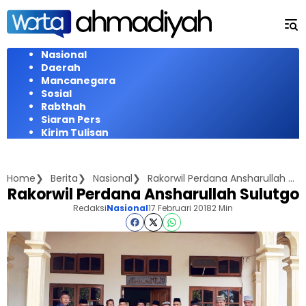
Langsung
ke
konten
Nasional
Daerah
Mancanegara
Sosial
Rabthah
Siaran Pers
Kirim Tulisan
Home
Berita
Nasional
Rakorwil Perdana Ansharullah Sulutgo
Rakorwil Perdana Ansharullah Sulutgo
Redaksi
Nasional
17 Februari 2018
2 Min