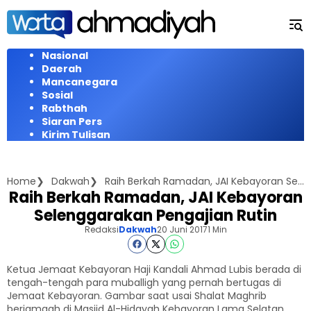
Langsung
ke
konten
Nasional
Daerah
Mancanegara
Sosial
Rabthah
Siaran Pers
Kirim Tulisan
Home
Dakwah
Raih Berkah Ramadan, JAI Kebayoran Selenggarakan Pengajian Rutin
Raih Berkah Ramadan, JAI Kebayoran
Selenggarakan Pengajian Rutin
Redaksi
Dakwah
20 Juni 2017
1 Min
Ketua Jemaat Kebayoran Haji Kandali Ahmad Lubis berada di
tengah-tengah para muballigh yang pernah bertugas di
Jemaat Kebayoran. Gambar saat usai Shalat Maghrib
berjamaah di Masjid Al-Hidayah Kebayoran Lama Selatan