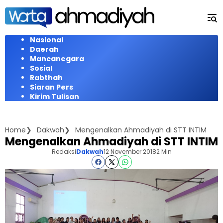
Langsung
ke
konten
Nasional
Daerah
Mancanegara
Sosial
Rabthah
Siaran Pers
Kirim Tulisan
Home
Dakwah
Mengenalkan Ahmadiyah di STT INTIM
Mengenalkan Ahmadiyah di STT INTIM
Redaksi
Dakwah
12 November 2018
2 Min