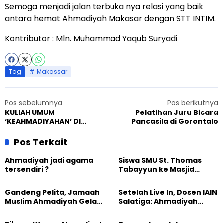
Semoga menjadi jalan terbuka nya relasi yang baik
antara hemat Ahmadiyah Makasar dengan STT INTIM.
Kontributor : Mln. Muhammad Yaqub Suryadi
Tag
Makassar
Pos sebelumnya
Pos berikutnya
KULIAH UMUM
Pelatihan Juru Bicara
‘KEAHMADIYAHAN’ DI
Pancasila di Gorontalo
KANTOR AHMADIYAH
SURABAYA
Pos Terkait
Ahmadiyah jadi agama
Siswa SMU St. Thomas
tersendiri ?
Tabayyun ke Masjid
Ahmadiyah Medan
Gandeng Pelita, Jamaah
Setelah Live In, Dosen IAIN
Muslim Ahmadiyah Gelar
Salatiga: Ahmadiyah
Seminar Kewafatan
Membumikan Ajaran
Yesus Dari Berbagai
Islam