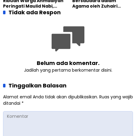
Ribuan Warga Ahmadiyah
Bersaudara dalam
Tafsir
Peringati Maulid Nabi,
Agama oleh Zuhairi
Sejumlah Tokoh
Tidak ada Respon
Misrawi
Berharap JAI Terus
Sebarkan Kasih Sayang
Belum ada komentar.
Jadilah yang pertama berkomentar disini.
Tinggalkan Balasan
Alamat email Anda tidak akan dipublikasikan.
Ruas yang wajib
ditandai
*