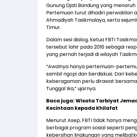
Gunung Djati Bandung yang menaruh pe
Pertemuan turut dihadiri perwakilan
Ahmadiyah Tasikmalaya, serta sejum
Timur.
Dalam sesi dialog, Ketua FBTI Tasikm
tersebut lahir pada 2016 sebagai res
yang pernah terjadi di wilayah Tasikm
“Awalnya hanya pertemuan-pertemu
sambil ngopi dan berdiskusi. Dari k
keberagaman perlu dirawat bersama,
Tunggal Ika,” ujarnya.
Baca juga:
Wisata Tarbiyat Jema
Kecintaan kepada Khilafat
Menurut Asep, FBTI tidak hanya mengge
berbagai program sosial seperti peng
kebersihan lingkungan yang melibat