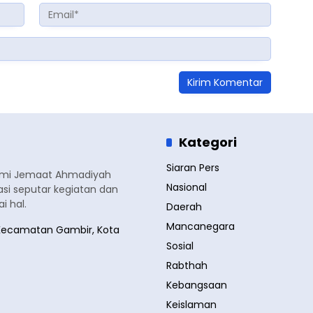
Kategori
Siaran Pers
smi Jemaat Ahmadiyah
Nasional
si seputar kegiatan dan
 hal.
Daerah
Mancanegara
a, Kecamatan Gambir, Kota
Sosial
Rabthah
Kebangsaan
Keislaman