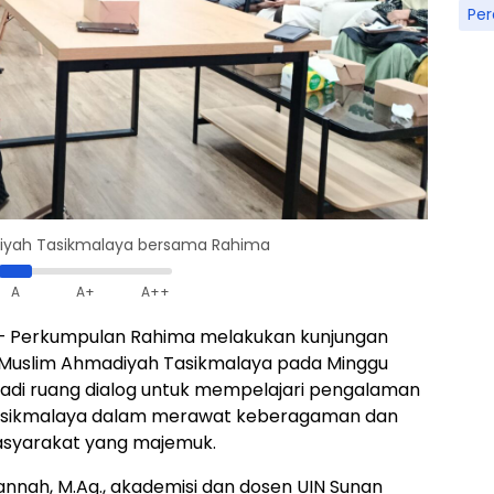
Pe
iyah Tasikmalaya bersama Rahima
A
A+
A++
 Perkumpulan Rahima melakukan kunjungan
 Muslim Ahmadiyah Tasikmalaya pada Minggu
jadi ruang dialog untuk mempelajari pengalaman
 Tasikmalaya dalam merawat keberagaman dan
syarakat yang majemuk.
nnah, M.Ag., akademisi dan dosen UIN Sunan