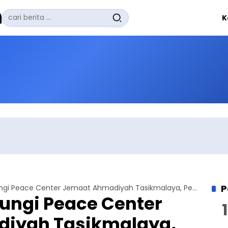
Pencarian
K
untuk:
#
Zuhairi Misrawi
#
Zoom
#
Zero Waste
#
Zaki Firdaus
#
Zafrullah Ahmad Pontoh
No Recent Searches Yet.
P
Rahima Kunjungi Peace Center Jemaat Ahmadiyah Tasikmalaya, Pelajari Praktik Merawat Keberagaman
ungi Peace Center
iyah Tasikmalaya,