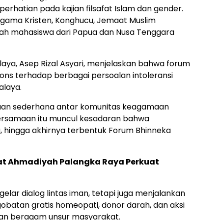
rhatian pada kajian filsafat Islam dan gender.
 agama Kristen, Konghucu, Jemaat Muslim
lah mahasiswa dari Papua dan Nusa Tenggara
alaya, Asep Rizal Asyari, menjelaskan bahwa forum
pons terhadap berbagai persoalan intoleransi
alaya.
an sederhana antar komunitas keagamaan
ebersamaan itu muncul kesadaran bahwa
 hingga akhirnya terbentuk Forum Bhinneka
at Ahmadiyah Palangka Raya Perkuat
lar dialog lintas iman, tetapi juga menjalankan
obatan gratis homeopati, donor darah, dan aksi
kan beragam unsur masyarakat.