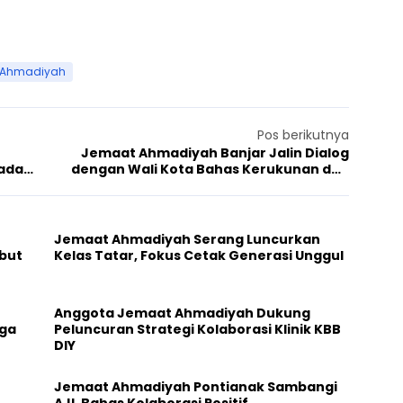
 Ahmadiyah
Pos berikutnya
Jemaat Ahmadiyah Banjar Jalin Dialog
pada
dengan Wali Kota Bahas Kerukunan dan
Kebebasan Beribadah
Jemaat Ahmadiyah Serang Luncurkan
but
Kelas Tatar, Fokus Cetak Generasi Unggul
Anggota Jemaat Ahmadiyah Dukung
aga
Peluncuran Strategi Kolaborasi Klinik KBB
DIY
Jemaat Ahmadiyah Pontianak Sambangi
AJI, Bahas Kolaborasi Positif