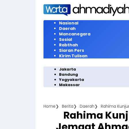
Langsung
ke
konten
Nasional
Daerah
Mancanegara
Sosial
Rabthah
Siaran Pers
Kirim Tulisan
Jakarta
Bandung
Yogyakarta
Makassar
Home
Berita
Daerah
Rahima Kunj
Jemaat Ahmad