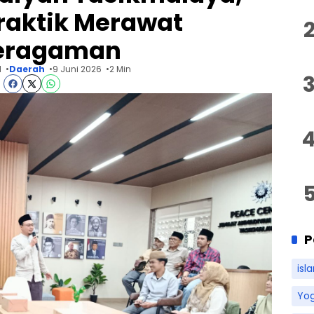
Praktik Merawat
eragaman
d
Daerah
9 Juni 2026
2 Min
P
isl
Yo