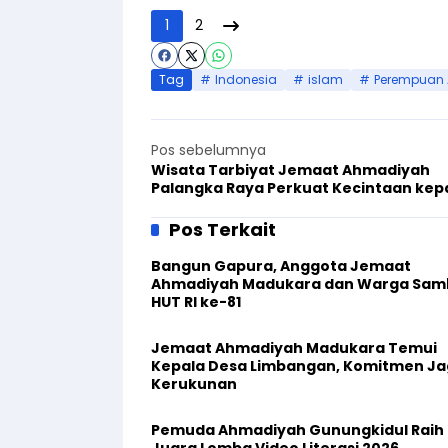
1
2
Tag
Indonesia
islam
Perempuan
Pos sebelumnya
Wisata Tarbiyat Jemaat Ahmadiyah
Palangka Raya Perkuat Kecintaan ke
Khilafat
Pos Terkait
Bangun Gapura, Anggota Jemaat
Ahmadiyah Madukara dan Warga Sam
HUT RI ke-81
Jemaat Ahmadiyah Madukara Temui
Kepala Desa Limbangan, Komitmen J
Kerukunan
Pemuda Ahmadiyah Gunungkidul Raih
Juara Lomba Video Literasi 2026