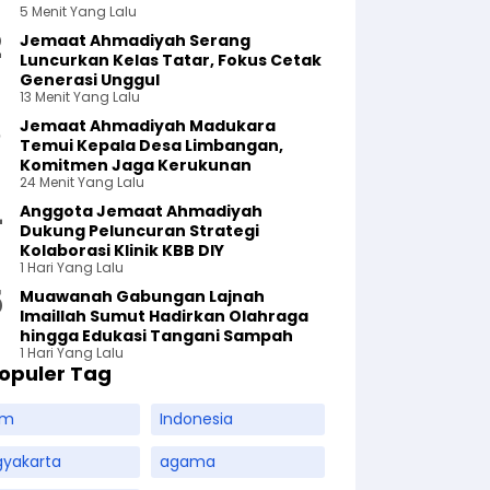
5 Menit Yang Lalu
Jemaat Ahmadiyah Serang
Luncurkan Kelas Tatar, Fokus Cetak
Generasi Unggul
13 Menit Yang Lalu
Jemaat Ahmadiyah Madukara
Temui Kepala Desa Limbangan,
Komitmen Jaga Kerukunan
24 Menit Yang Lalu
Anggota Jemaat Ahmadiyah
Dukung Peluncuran Strategi
Kolaborasi Klinik KBB DIY
1 Hari Yang Lalu
Muawanah Gabungan Lajnah
Imaillah Sumut Hadirkan Olahraga
hingga Edukasi Tangani Sampah
1 Hari Yang Lalu
opuler Tag
am
Indonesia
gyakarta
agama