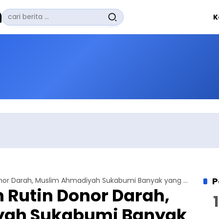
Pencarian
K
untuk:
#
Zuhairi Misrawi
#
Zoom
#
Zero Waste
#
Zaki Firdaus
#
Zafrullah Ahmad Pontoh
No Recent Searches Yet.
P
Puluhan Tahun Rutin Donor Darah, Muslim Ahmadiyah Sukabumi Banyak yang Dapat Penghargaan PMI
 Rutin Donor Darah,
yah Sukabumi Banyak