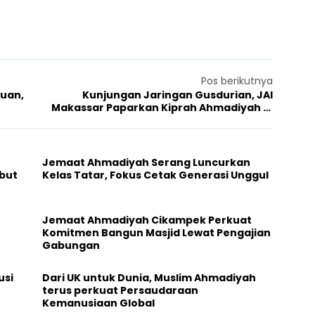
Pos berikutnya
muan,
Kunjungan Jaringan Gusdurian, JAI
Makassar Paparkan Kiprah Ahmadiyah di
Kancah Internasional
Jemaat Ahmadiyah Serang Luncurkan
but
Kelas Tatar, Fokus Cetak Generasi Unggul
Jemaat Ahmadiyah Cikampek Perkuat
Komitmen Bangun Masjid Lewat Pengajian
Gabungan
usi
Dari UK untuk Dunia, Muslim Ahmadiyah
terus perkuat Persaudaraan
Kemanusiaan Global