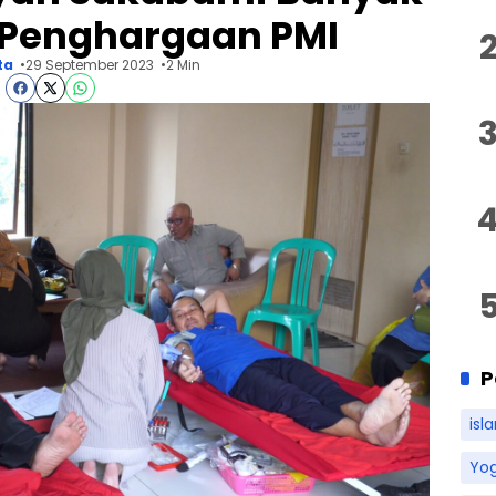
 Penghargaan PMI
ta
29 September 2023
2 Min
P
isl
Yo