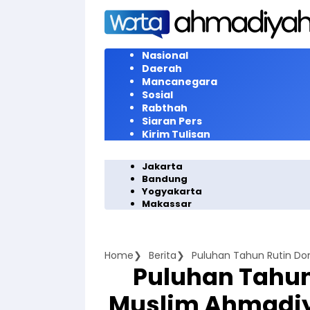
Langsung
ke
konten
Nasional
Daerah
Mancanegara
Sosial
Rabthah
Siaran Pers
Kirim Tulisan
Jakarta
Bandung
Yogyakarta
Makassar
Home
Berita
Puluhan Tahun
Muslim Ahmadi