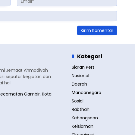
Kategori
Siaran Pers
smi Jemaat Ahmadiyah
Nasional
si seputar kegiatan dan
 hal.
Daerah
Mancanegara
a, Kecamatan Gambir, Kota
Sosial
Rabthah
Kebangsaan
Keislaman
Organisasi