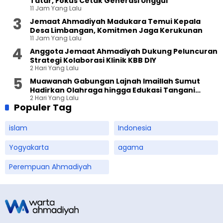
Tatar, Fokus Cetak Generasi Unggul
11 Jam Yang Lalu
Jemaat Ahmadiyah Madukara Temui Kepala
Desa Limbangan, Komitmen Jaga Kerukunan
11 Jam Yang Lalu
Anggota Jemaat Ahmadiyah Dukung Peluncuran
Strategi Kolaborasi Klinik KBB DIY
2 Hari Yang Lalu
Muawanah Gabungan Lajnah Imaillah Sumut
Hadirkan Olahraga hingga Edukasi Tangani
2 Hari Yang Lalu
Sampah
Populer Tag
islam
Indonesia
Yogyakarta
agama
Perempuan Ahmadiyah