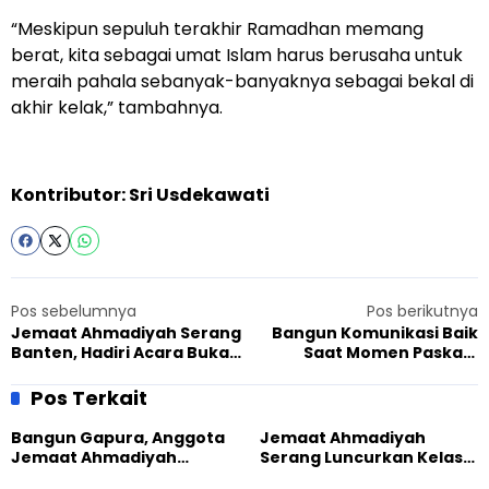
“Meskipun sepuluh terakhir Ramadhan memang
berat, kita sebagai umat Islam harus berusaha untuk
meraih pahala sebanyak-banyaknya sebagai bekal di
akhir kelak,” tambahnya.
Kontributor: Sri Usdekawati
Pos sebelumnya
Pos berikutnya
Jemaat Ahmadiyah Serang
Bangun Komunikasi Baik
Banten, Hadiri Acara Buka
Saat Momen Paskah,
Bersama Lintas Iman dan
Muslim Ahmadiyah Sintang
Berbagi Takjil
Bersilaturahmi kepada
Pos Terkait
Ketua FKUB
Bangun Gapura, Anggota
Jemaat Ahmadiyah
Jemaat Ahmadiyah
Serang Luncurkan Kelas
Madukara dan Warga
Tatar, Fokus Cetak