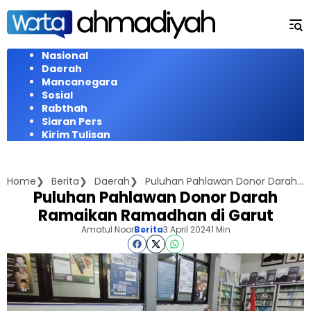
Langsung
ke
konten
Nasional
Daerah
Mancanegara
Sosial
Rabthah
Siaran Pers
Kirim Tulisan
Home
Berita
Daerah
Puluhan Pahlawan Donor Darah Ramaikan Ramadhan di Garut
Puluhan Pahlawan Donor Darah
Ramaikan Ramadhan di Garut
Amatul Noor
Berita
3 April 2024
1 Min