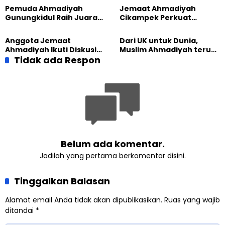
Sambut HUT RI ke-81
Generasi Unggul
Pemuda Ahmadiyah
Jemaat Ahmadiyah
Gunungkidul Raih Juara
Cikampek Perkuat
Lomba Video Literasi 2026
Komitmen Bangun Masjid
Lewat Pengajian
Anggota Jemaat
Dari UK untuk Dunia,
Gabungan
Ahmadiyah Ikuti Diskusi
Muslim Ahmadiyah terus
Pluralisme di Yogyakarta
Tidak ada Respon
perkuat Persaudaraan
Kemanusiaan Global
Belum ada komentar.
Jadilah yang pertama berkomentar disini.
Tinggalkan Balasan
Alamat email Anda tidak akan dipublikasikan.
Ruas yang wajib
ditandai
*