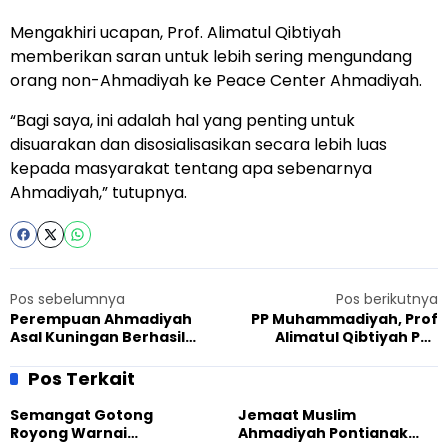
Mengakhiri ucapan, Prof. Alimatul Qibtiyah
memberikan saran untuk lebih sering mengundang
orang non-Ahmadiyah ke Peace Center Ahmadiyah.
“Bagi saya, ini adalah hal yang penting untuk
disuarakan dan disosialisasikan secara lebih luas
kepada masyarakat tentang apa sebenarnya
Ahmadiyah,” tutupnya.
Pos sebelumnya
Pos berikutnya
Perempuan Ahmadiyah
PP Muhammadiyah, Prof
Asal Kuningan Berhasil
Alimatul Qibtiyah Puji
Ciptakan Inovasi
Sumber Daya Perempuan
Pendidikan untuk Korea
Ahmadiyah
Pos Terkait
Utara dan Selatan
Semangat Gotong
Jemaat Muslim
Royong Warnai
Ahmadiyah Pontianak