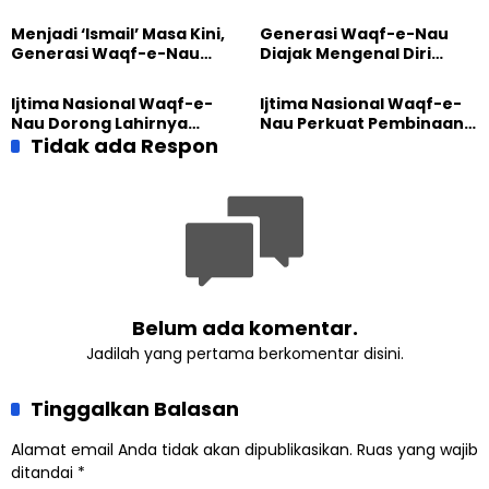
Pembangunan Kembali
dan Gereja Katedral
Masjid di Jemaat
Perkuat Kolaborasi Sosial
Menjadi ‘Ismail’ Masa Kini,
Generasi Waqf-e-Nau
Ahmadiyah Sukapura
Generasi Waqf-e-Nau
Diajak Mengenal Diri
Diajak Hidup untuk
Sebelum Mengubah
Pengabdian
Dunia
Ijtima Nasional Waqf-e-
Ijtima Nasional Waqf-e-
Nau Dorong Lahirnya
Nau Perkuat Pembinaan
Generasi Pengkhidmat
Tidak ada Respon
Calon Pemimpin Jemaat
yang Militan
Masa Depan
Belum ada komentar.
Jadilah yang pertama berkomentar disini.
Tinggalkan Balasan
Alamat email Anda tidak akan dipublikasikan.
Ruas yang wajib
ditandai
*