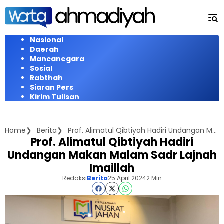
Langsung
ke
konten
Nasional
Daerah
Mancanegara
Sosial
Rabthah
Siaran Pers
Kirim Tulisan
Home
Berita
Prof. Alimatul Qibtiyah Hadiri Undangan Makan Malam Sadr Lajnah Imaillah
Prof. Alimatul Qibtiyah Hadiri
Undangan Makan Malam Sadr Lajnah
Imaillah
Redaksi
Berita
25 April 2024
2 Min