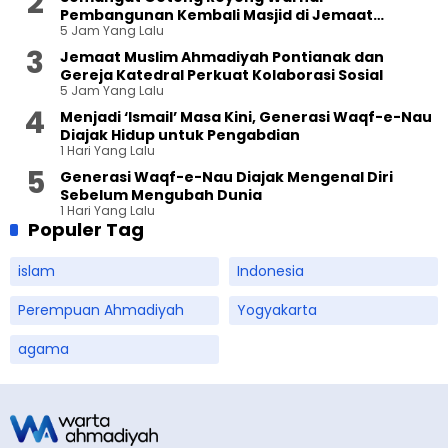
Pembangunan Kembali Masjid di Jemaat
5 Jam Yang Lalu
Ahmadiyah Sukapura
Jemaat Muslim Ahmadiyah Pontianak dan
Gereja Katedral Perkuat Kolaborasi Sosial
5 Jam Yang Lalu
Menjadi ‘Ismail’ Masa Kini, Generasi Waqf-e-Nau
Diajak Hidup untuk Pengabdian
1 Hari Yang Lalu
Generasi Waqf-e-Nau Diajak Mengenal Diri
Sebelum Mengubah Dunia
1 Hari Yang Lalu
Populer Tag
islam
Indonesia
Perempuan Ahmadiyah
Yogyakarta
agama