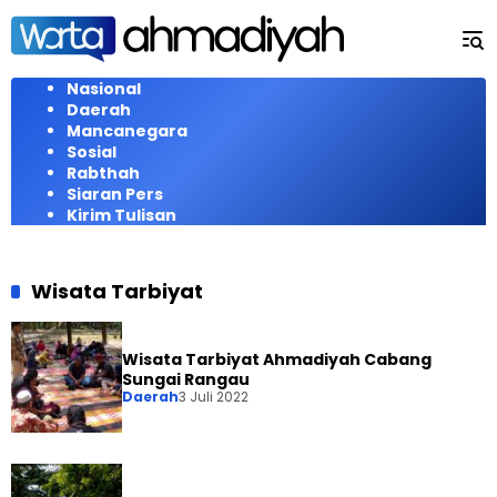
Langsung
ke
konten
Nasional
Daerah
Mancanegara
Sosial
Rabthah
Siaran Pers
Kirim Tulisan
Wisata Tarbiyat
Wisata Tarbiyat Ahmadiyah Cabang
Sungai Rangau
Daerah
3 Juli 2022