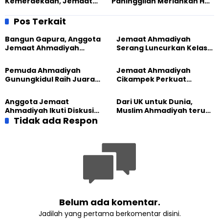
Kemerdekaan, Jemaat
Paninggilan Meriahkan HUT
Ahmadiyah Sukabumi dan
RI ke-79 dengan Acara
Gusdurian Gelar Upacara
Jalan Pagi dan Lomba,
Pos Terkait
HUT ke-79 RI
Dihadiri Lurah Setempat
Bangun Gapura, Anggota
Jemaat Ahmadiyah
Jemaat Ahmadiyah
Serang Luncurkan Kelas
Madukara dan Warga
Tatar, Fokus Cetak
Sambut HUT RI ke-81
Generasi Unggul
Pemuda Ahmadiyah
Jemaat Ahmadiyah
Gunungkidul Raih Juara
Cikampek Perkuat
Lomba Video Literasi 2026
Komitmen Bangun Masjid
Lewat Pengajian
Anggota Jemaat
Dari UK untuk Dunia,
Gabungan
Ahmadiyah Ikuti Diskusi
Muslim Ahmadiyah terus
Pluralisme di Yogyakarta
Tidak ada Respon
perkuat Persaudaraan
Kemanusiaan Global
Belum ada komentar.
Jadilah yang pertama berkomentar disini.