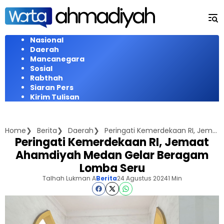
Langsung
ke
konten
Nasional
Daerah
Mancanegara
Sosial
Rabthah
Siaran Pers
Kirim Tulisan
Home
Berita
Daerah
Peringati Kemerdekaan RI, Jemaat Ahamdiyah Medan Gelar Beragam Lomba Seru
Peringati Kemerdekaan RI, Jemaat
Ahamdiyah Medan Gelar Beragam
Lomba Seru
Talhah Lukman A
Berita
24 Agustus 2024
1 Min