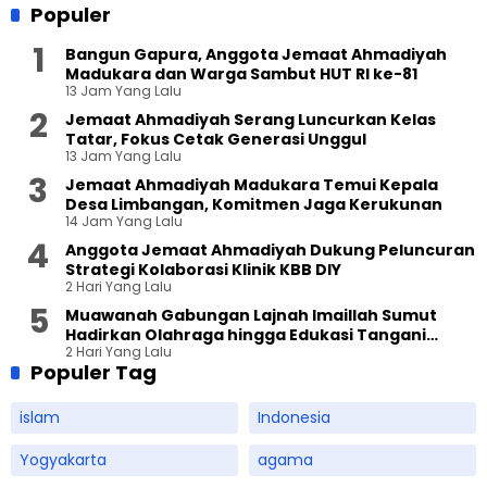
Populer
Bangun Gapura, Anggota Jemaat Ahmadiyah
Madukara dan Warga Sambut HUT RI ke-81
13 Jam Yang Lalu
Jemaat Ahmadiyah Serang Luncurkan Kelas
Tatar, Fokus Cetak Generasi Unggul
13 Jam Yang Lalu
Jemaat Ahmadiyah Madukara Temui Kepala
Desa Limbangan, Komitmen Jaga Kerukunan
14 Jam Yang Lalu
Anggota Jemaat Ahmadiyah Dukung Peluncuran
Strategi Kolaborasi Klinik KBB DIY
2 Hari Yang Lalu
Muawanah Gabungan Lajnah Imaillah Sumut
Hadirkan Olahraga hingga Edukasi Tangani
2 Hari Yang Lalu
Sampah
Populer Tag
islam
Indonesia
Yogyakarta
agama