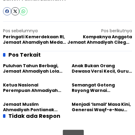
Pos sebelumnya
Pos berikutnya
Peringati Kemerdekaan RI,
Kompaknya Anggota
Jemaat Ahamdiyah Medan
Jemaat Ahmadiyah Cilegon
Gelar Beragam Lomba Seru
dan Warga Ikut Lomba Khas
17 Agustus
Pos Terkait
Puluhan Tahun Berbagi,
Anak Bukan Orang
Jemaat Ahmadiyah Lolak
Dewasa Versi Kecil, Guru
Kembali Salurkan
Besar UT Kenalkan Model
Sembako kepada Warga
Pendidikan BERLIAN
Ketua Nasional
Semangat Gotong
Perempuan Ahmadiyah
Royong Warnai
Indonesia Raih Gelar Guru
Pembangunan Kembali
Besar Universitas
Masjid di Jemaat
Jemaat Muslim
Menjadi ‘Ismail’ Masa Kini,
Terbuka
Ahmadiyah Sukapura
Ahmadiyah Pontianak
Generasi Waqf-e-Nau
dan Gereja Katedral
Tidak ada Respon
Diajak Hidup untuk
Perkuat Kolaborasi Sosial
Pengabdian