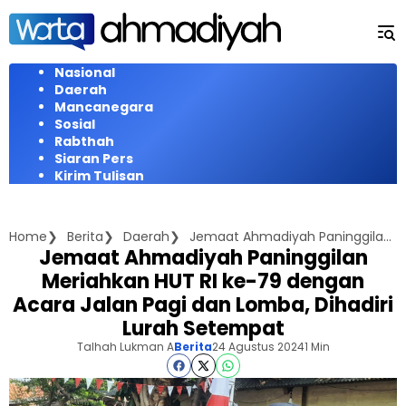
Langsung
ke
konten
Nasional
Daerah
Mancanegara
Sosial
Rabthah
Siaran Pers
Kirim Tulisan
Home
Berita
Daerah
Jemaat Ahmadiyah Paninggilan Meriahkan HUT RI ke-79 dengan Acara Jalan Pagi dan Lomba, Dihadiri Lurah Setempat
Jemaat Ahmadiyah Paninggilan
Meriahkan HUT RI ke-79 dengan
Acara Jalan Pagi dan Lomba, Dihadiri
Lurah Setempat
Talhah Lukman A
Berita
24 Agustus 2024
1 Min