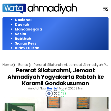
Langsung
ke
konten
Nasional
Daerah
Mancanegara
Sosial
Rabthah
Siaran Pers
Kirim Tulisan
Home
Berita
Pererat Silaturahmi, Jemaat Ahmadiyah Yogyakarta Rabtah ke Koramil Gondokusuman
Pererat Silaturahmi, Jemaat
Ahmadiyah Yogyakarta Rabtah ke
Koramil Gondokusuman
Amatul Noor
Berita
1 Maret 2026
2 Min