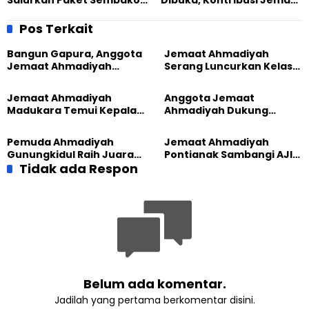
Salurkan Paket Sembako
Dibuka, Kontribusi Jemaat
Untuk Warga di Momen
Ahmadiyah Jayapura
Ramadhan
untuk Pendidikan
Pos Terkait
Bangun Gapura, Anggota
Jemaat Ahmadiyah
Jemaat Ahmadiyah
Serang Luncurkan Kelas
Madukara dan Warga
Tatar, Fokus Cetak
Sambut HUT RI ke-81
Generasi Unggul
Jemaat Ahmadiyah
Anggota Jemaat
Madukara Temui Kepala
Ahmadiyah Dukung
Desa Limbangan,
Peluncuran Strategi
Komitmen Jaga
Kolaborasi Klinik KBB DIY
Pemuda Ahmadiyah
Jemaat Ahmadiyah
Kerukunan
Gunungkidul Raih Juara
Pontianak Sambangi AJI,
Lomba Video Literasi 2026
Tidak ada Respon
Bahas Kolaborasi Positif
Belum ada komentar.
Jadilah yang pertama berkomentar disini.