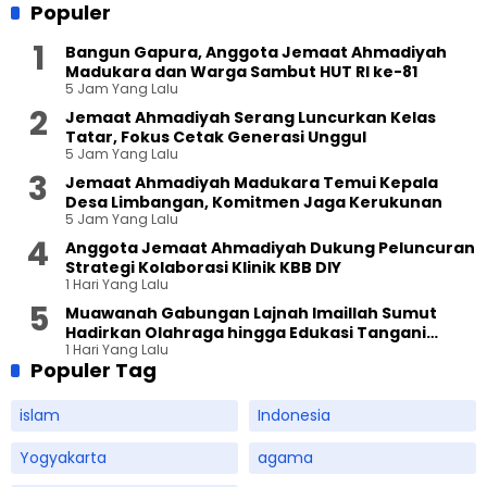
Populer
Bangun Gapura, Anggota Jemaat Ahmadiyah
Madukara dan Warga Sambut HUT RI ke-81
5 Jam Yang Lalu
Jemaat Ahmadiyah Serang Luncurkan Kelas
Tatar, Fokus Cetak Generasi Unggul
5 Jam Yang Lalu
Jemaat Ahmadiyah Madukara Temui Kepala
Desa Limbangan, Komitmen Jaga Kerukunan
5 Jam Yang Lalu
Anggota Jemaat Ahmadiyah Dukung Peluncuran
Strategi Kolaborasi Klinik KBB DIY
1 Hari Yang Lalu
Muawanah Gabungan Lajnah Imaillah Sumut
Hadirkan Olahraga hingga Edukasi Tangani
1 Hari Yang Lalu
Sampah
Populer Tag
islam
Indonesia
Yogyakarta
agama