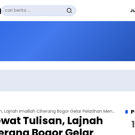
Pencarian
J
untuk:
#
Zuhairi Misrawi
#
Zoom
#
Zero Waste
#
Zaki Firdaus
#
Zafrullah Ahmad Pontoh
No Recent Searches Yet.
P
Berkhidmat Lewat Tulisan, Lajnah Imaillah Ciherang Bogor Gelar Pelatihan Menulis
wat Tulisan, Lajnah
erang Bogor Gelar