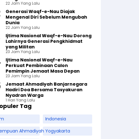
22 Jam Yang Lalu
Generasi Waqf-e-Nau Diajak
Mengenal Diri Sebelum Mengubah
Dunia
22 Jam Yang Lalu
Ijtima Nasional Waqf-e-Nau Dorong
Lahirnya Generasi Pengkhidmat
yang Militan
23 Jam Yang Lalu
Ijtima Nasional Waqf-e-Nau
Perkuat Pembinaan Calon
Pemimpin Jemaat Masa Depan
23 Jam Yang Lalu
Jemaat Ahmadiyah Banjarnegara
Hadiri Doa Bersama Tasyakuran
Nyadran Warga
1 Hari Yang Lalu
opuler Tag
am
Indonesia
rempuan Ahmadiyah
Yogyakarta