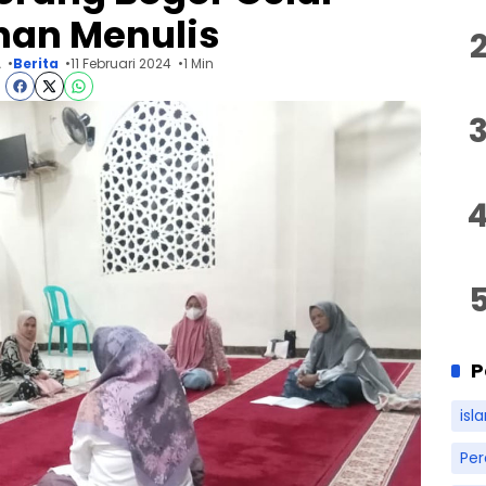
han Menulis
A
Berita
11 Februari 2024
1 Min
P
isl
Pe