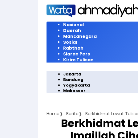
Langsung
ke
konten
Nasional
Daerah
Mancanegara
Sosial
Rabthah
Siaran Pers
Kirim Tulisan
Jakarta
Bandung
Yogyakarta
Makassar
Home
Berita
Berkhidmat Le
Imaillah Cih