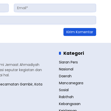
Kategori
Siaran Pers
smi Jemaat Ahmadiyah
Nasional
si seputar kegiatan dan
 hal.
Daerah
Mancanegara
a, Kecamatan Gambir, Kota
Sosial
Rabthah
Kebangsaan
Keislaman