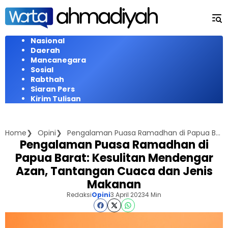
Langsung
ke
konten
Nasional
Daerah
Mancanegara
Sosial
Rabthah
Siaran Pers
Kirim Tulisan
Home
Opini
Pengalaman Puasa Ramadhan di Papua Barat: Kesulitan Mendengar Azan, Tantangan Cuaca dan Jenis Makanan
Pengalaman Puasa Ramadhan di
Papua Barat: Kesulitan Mendengar
Azan, Tantangan Cuaca dan Jenis
Makanan
Redaksi
Opini
3 April 2023
4 Min