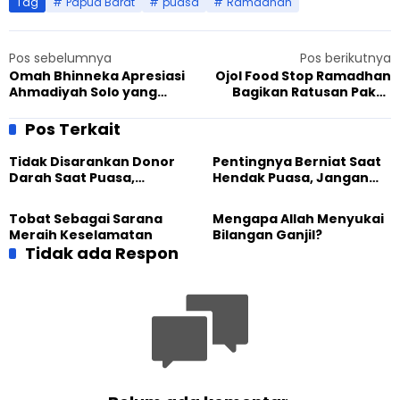
Tag
Papua Barat
puasa
Ramadhan
Pos sebelumnya
Pos berikutnya
Omah Bhinneka Apresiasi
Ojol Food Stop Ramadhan
Ahmadiyah Solo yang
Bagikan Ratusan Paket
Selalu Sediakan Tempat
Berbuka di Jakarta Pusat
Kegiatan Lintas Iman
Pos Terkait
Tidak Disarankan Donor
Pentingnya Berniat Saat
Darah Saat Puasa,
Hendak Puasa, Jangan
Kecuali Darurat
Ditinggalkan
Tobat Sebagai Sarana
Mengapa Allah Menyukai
Meraih Keselamatan
Bilangan Ganjil?
Tidak ada Respon