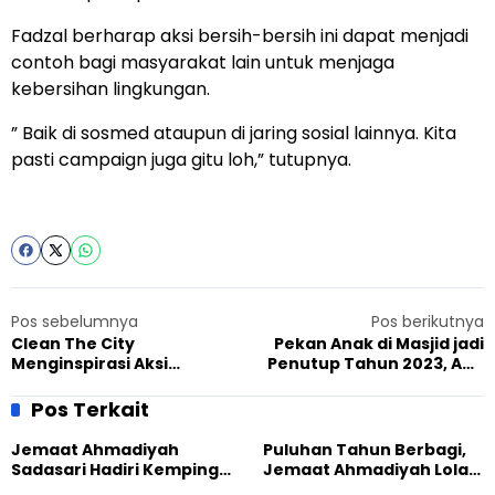
Fadzal berharap aksi bersih-bersih ini dapat menjadi
contoh bagi masyarakat lain untuk menjaga
kebersihan lingkungan.
” Baik di sosmed ataupun di jaring sosial lainnya. Kita
pasti campaign juga gitu loh,” tutupnya.
Pos sebelumnya
Pos berikutnya
Clean The City
Pekan Anak di Masjid jadi
Menginspirasi Aksi
Penutup Tahun 2023, Ada
Bersihkan Kota di
Edukasi kreatif Soal
Kabupaten Kuningan
Lingkungan
Pos Terkait
Jemaat Ahmadiyah
Puluhan Tahun Berbagi,
Sadasari Hadiri Kemping
Jemaat Ahmadiyah Lolak
Pemuda Lintas Agama di
Kembali Salurkan