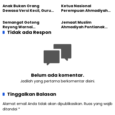
Majalengka
Sembako kepada Warga
Anak Bukan Orang
Ketua Nasional
Dewasa Versi Kecil, Guru
Perempuan Ahmadiyah
Besar UT Kenalkan Model
Indonesia Raih Gelar Guru
Pendidikan BERLIAN
Besar Universitas
Semangat Gotong
Jemaat Muslim
Terbuka
Royong Warnai
Ahmadiyah Pontianak
Pembangunan Kembali
Tidak ada Respon
dan Gereja Katedral
Masjid di Jemaat
Perkuat Kolaborasi Sosial
Ahmadiyah Sukapura
Belum ada komentar.
Jadilah yang pertama berkomentar disini.
Tinggalkan Balasan
Alamat email Anda tidak akan dipublikasikan.
Ruas yang wajib
ditandai
*