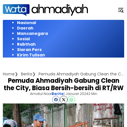
Langsung
ke
konten
Nasional
Daerah
Mancanegara
Sosial
Rabthah
Siaran Pers
Kirim Tulisan
Home
Berita
Pemuda Ahmadiyah Gabung Clean the City, Biasa Bersih-bersih di RT/RW
Pemuda Ahmadiyah Gabung Clean
the City, Biasa Bersih-bersih di RT/RW
Amatul Noor
Berita
1 Januari 2024
2 Min