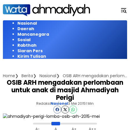
Langsung
ke
konten
Nasional
Daerah
Mancanegara
Sosial
Rabthah
Siaran Pers
Kirim Tulisan
Home
Berita
Nasional
OSIB ARH mengadakan perlombaan untuk anak di masjid Ahmadiyah Perigi
OSIB ARH mengadakan perlombaan
untuk anak di masjid Ahmadiyah
Perigi
Redaksi
Nasional
3 Mei 2015
1 Min
A-
A
A+
A++