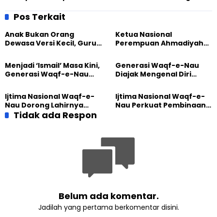
dan informatif terhadap
“Rumah Belajar Pluralis”
Islamophobia Barat
yang diadakan Sobat KBB
Pos Terkait
Anak Bukan Orang
Ketua Nasional
Dewasa Versi Kecil, Guru
Perempuan Ahmadiyah
Besar UT Kenalkan Model
Indonesia Raih Gelar Guru
Pendidikan BERLIAN
Besar Universitas
Menjadi ‘Ismail’ Masa Kini,
Generasi Waqf-e-Nau
Terbuka
Generasi Waqf-e-Nau
Diajak Mengenal Diri
Diajak Hidup untuk
Sebelum Mengubah
Pengabdian
Dunia
Ijtima Nasional Waqf-e-
Ijtima Nasional Waqf-e-
Nau Dorong Lahirnya
Nau Perkuat Pembinaan
Generasi Pengkhidmat
Tidak ada Respon
Calon Pemimpin Jemaat
yang Militan
Masa Depan
Belum ada komentar.
Jadilah yang pertama berkomentar disini.