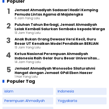
Populer
Jemaat Ahmadiyah Sadasari Hadiri Kemping
Pemuda Lintas Agama di Majalengka
6 Jam Yang Lalu
Puluhan Tahun Berbagi, Jemaat Ahmadiyah
Lolak Kembali Salurkan Sembako kepada Warga
13 Jam Yang Lalu
Anak Bukan Orang Dewasa Versi Kecil, Guru
Besar UT Kenalkan Model Pendidikan BERLIAN
13 Jam Yang Lalu
Ketua Nasional Perempuan Ahmadiyah
Indonesia Raih Gelar Guru Besar Universitas
14 Jam Yang Lalu
Terbuka
Jemaat Ahmadiyah Wonosobo Silaturahmi
Hangat dengan Jemaat GPdI Eben Haezer
1 Hari Yang Lalu
Populer Tag
islam
Indonesia
Perempuan Ahmadiyah
Yogyakarta