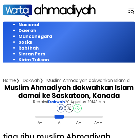
Langsung
ke
konten
Nasional
Daerah
Mancanegara
Sosial
Rabthah
Siaran Pers
Kirim Tulisan
Home
Dakwah
Muslim Ahmadiyah dakwahkan Islam damai ke Saskatoon, Kanada
Muslim Ahmadiyah dakwahkan Islam
damai ke Saskatoon, Kanada
Redaksi
Dakwah
20 Agustus 2014
3 Min
A-
A
A+
A++
tiga ribu muslim Ahmadiyah