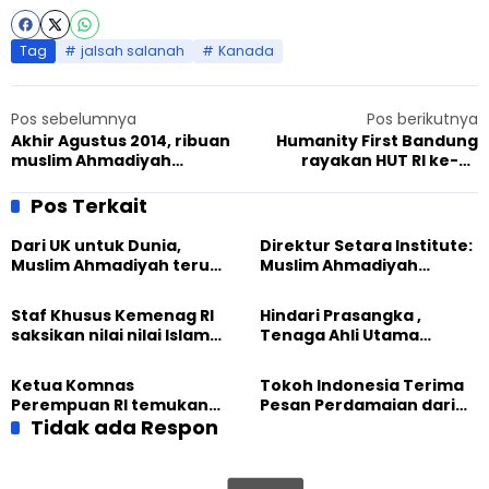
Tag
jalsah salanah
Kanada
Pos sebelumnya
Pos berikutnya
Akhir Agustus 2014, ribuan
Humanity First Bandung
muslim Ahmadiyah
rayakan HUT RI ke-69
berkumpul di Hampshire,
dengan baksos
Inggris, baiat kepada
Pos Terkait
Khalifah
Dari UK untuk Dunia,
Direktur Setara Institute:
Muslim Ahmadiyah terus
Muslim Ahmadiyah
perkuat Persaudaraan
membangun Perdamaian
Kemanusiaan Global
Dunia dari “Infrastruktur
Staf Khusus Kemenag RI
Hindari Prasangka ,
Kemanusiaan”
saksikan nilai nilai Islam
Tenaga Ahli Utama
dalam Jalsah Salanah
Kantor Staf Presiden cek
Internasional Muslim
fakta langsung
Ketua Komnas
Tokoh Indonesia Terima
Ahmadiyah UK 2026
kehidupan Muslim
Perempuan RI temukan
Pesan Perdamaian dari
Ahmadiyah di Inggris
optimisme
Tidak ada Respon
Khalifah Muslim
Pemberdayaan
Ahmadiyah
Perempuan dari Sebuah
Pertemuan Umat Islam di