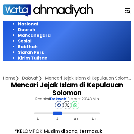
Langsung
ke
konten
Nasional
Daerah
Mancanegara
Sosial
Rabthah
Siaran Pers
Kirim Tulisan
Home
Dakwah
Mencari Jejak Islam di Kepulauan Solomon
Mencari Jejak Islam di Kepulauan
Solomon
Redaksi
Dakwah
13 Maret 2014
3 Min
A-
A
A+
A++
“KELOMPOK Muslim di sana, termasuk