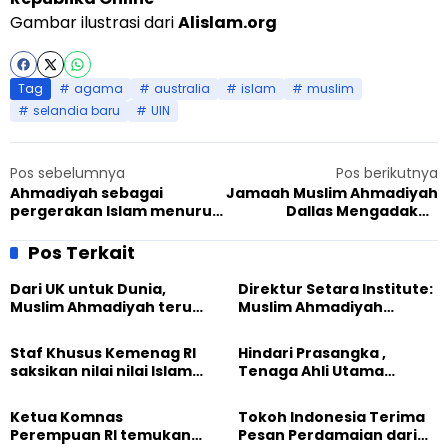
Gambar ilustrasi dari
Alislam.org
Tag
agama
australia
islam
muslim
selandia baru
UIN
Pos sebelumnya
Pos berikutnya
Ahmadiyah sebagai
Jamaah Muslim Ahmadiyah
pergerakan Islam menurut
Dallas Mengadakan
pahlawan nasional Tan
Konferensi Lintas Iman di
Malaka
UTD
Pos Terkait
Dari UK untuk Dunia,
Direktur Setara Institute:
Muslim Ahmadiyah terus
Muslim Ahmadiyah
perkuat Persaudaraan
membangun Perdamaian
Kemanusiaan Global
Dunia dari “Infrastruktur
Staf Khusus Kemenag RI
Hindari Prasangka ,
Kemanusiaan”
saksikan nilai nilai Islam
Tenaga Ahli Utama
dalam Jalsah Salanah
Kantor Staf Presiden cek
Internasional Muslim
fakta langsung
Ketua Komnas
Tokoh Indonesia Terima
Ahmadiyah UK 2026
kehidupan Muslim
Perempuan RI temukan
Pesan Perdamaian dari
Ahmadiyah di Inggris