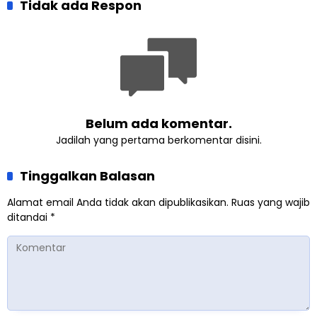
optimisme
Tidak ada Respon
Khalifah Muslim
Pemberdayaan
Ahmadiyah
Perempuan dari Sebuah
Pertemuan Umat Islam di
Inggris
Belum ada komentar.
Jadilah yang pertama berkomentar disini.
Tinggalkan Balasan
Alamat email Anda tidak akan dipublikasikan.
Ruas yang wajib
ditandai
*