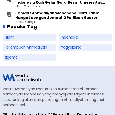
Indonesia Raih Gelar Guru Besar Universitas
1 Hari Yang Lalu
Terbuka
Jemaat Ahmadiyah Wonosobo Silaturahmi
Hangat dengan Jemaat GPdI Eben Haezer
2 Hari Yang Lalu
Populer Tag
islam
Indonesia
Perempuan Ahmadiyah
Yogyakarta
agama
Warta Ahmadiyah merupakan sumber resmi Jemaat
Ahmadiyah Indonesia yang menyajikan ragam informasi
seputar kegiatan dan pandangan Ahmadiyah mengenai
berbagai hal.
Jln. Balikpapan III No. 27 Petojo Utara, Kecamatan