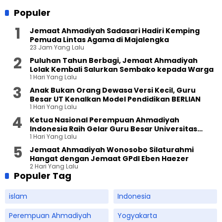
Populer
Jemaat Ahmadiyah Sadasari Hadiri Kemping
Pemuda Lintas Agama di Majalengka
23 Jam Yang Lalu
Puluhan Tahun Berbagi, Jemaat Ahmadiyah
Lolak Kembali Salurkan Sembako kepada Warga
1 Hari Yang Lalu
Anak Bukan Orang Dewasa Versi Kecil, Guru
Besar UT Kenalkan Model Pendidikan BERLIAN
1 Hari Yang Lalu
Ketua Nasional Perempuan Ahmadiyah
Indonesia Raih Gelar Guru Besar Universitas
1 Hari Yang Lalu
Terbuka
Jemaat Ahmadiyah Wonosobo Silaturahmi
Hangat dengan Jemaat GPdI Eben Haezer
2 Hari Yang Lalu
Populer Tag
islam
Indonesia
Perempuan Ahmadiyah
Yogyakarta