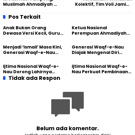
Muslimah Ahmadiyah
Kolektif, Tim Voli Jamiah
Peringati Hari Kartini
Tahan Imbang Pemuda
Kemang
Pos Terkait
Anak Bukan Orang
Ketua Nasional
Dewasa Versi Kecil, Guru
Perempuan Ahmadiyah
Besar UT Kenalkan Model
Indonesia Raih Gelar Guru
Pendidikan BERLIAN
Besar Universitas
Menjadi ‘Ismail’ Masa Kini,
Generasi Waqf-e-Nau
Terbuka
Generasi Waqf-e-Nau
Diajak Mengenal Diri
Diajak Hidup untuk
Sebelum Mengubah
Pengabdian
Dunia
Ijtima Nasional Waqf-e-
Ijtima Nasional Waqf-e-
Nau Dorong Lahirnya
Nau Perkuat Pembinaan
Generasi Pengkhidmat
Tidak ada Respon
Calon Pemimpin Jemaat
yang Militan
Masa Depan
Belum ada komentar.