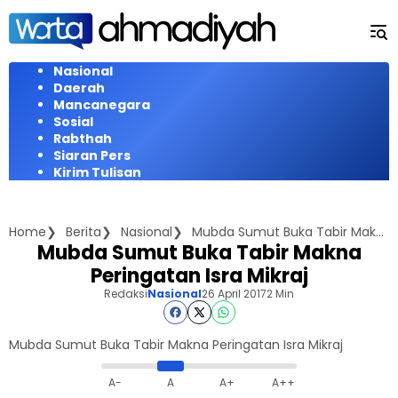
Langsung
ke
konten
Nasional
Daerah
Mancanegara
Sosial
Rabthah
Siaran Pers
Kirim Tulisan
Home
Berita
Nasional
Mubda Sumut Buka Tabir Makna Peringatan Isra Mikraj
Mubda Sumut Buka Tabir Makna
Peringatan Isra Mikraj
Redaksi
Nasional
26 April 2017
2 Min
Mubda Sumut Buka Tabir Makna Peringatan Isra Mikraj
A-
A
A+
A++