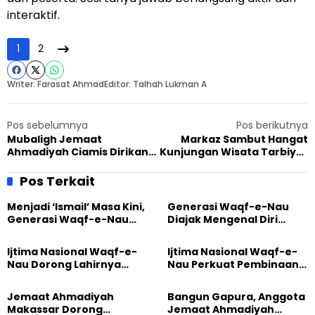
interaktif.
1
2
Writer: Farasat Ahmad
Editor: Talhah Lukman A
Pos sebelumnya
Pos berikutnya
Mubaligh Jemaat
Markaz Sambut Hangat
Ahmadiyah Ciamis Dirikan
Kunjungan Wisata Tarbiyat
Gazebo Gayam Free Rest
Jemaat Bandung Tengah
Area, Warga Gembira
Pos Terkait
Menjadi ‘Ismail’ Masa Kini,
Generasi Waqf-e-Nau
Generasi Waqf-e-Nau
Diajak Mengenal Diri
Diajak Hidup untuk
Sebelum Mengubah
Pengabdian
Dunia
Ijtima Nasional Waqf-e-
Ijtima Nasional Waqf-e-
Nau Dorong Lahirnya
Nau Perkuat Pembinaan
Generasi Pengkhidmat
Calon Pemimpin Jemaat
yang Militan
Masa Depan
Jemaat Ahmadiyah
Bangun Gapura, Anggota
Makassar Dorong
Jemaat Ahmadiyah