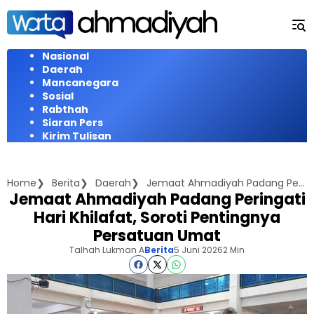
Langsung
ke
konten
Nasional
Daerah
Mancanegara
Sosial
Rabthah
Siaran Pers
Kirim Tulisan
Home
Berita
Daerah
Jemaat Ahmadiyah Padang Peringati Hari Khilafat, Soroti Pentingnya Persatuan Umat
Jemaat Ahmadiyah Padang Peringati
Hari Khilafat, Soroti Pentingnya
Persatuan Umat
Talhah Lukman A
Berita
5 Juni 2026
2 Min