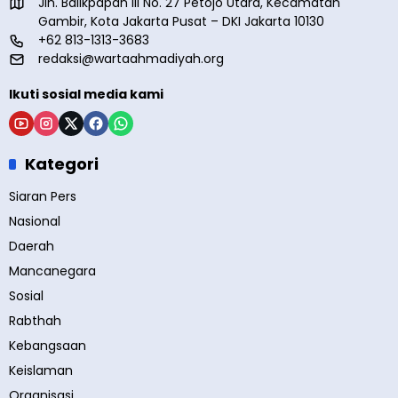
Jln. Balikpapan III No. 27 Petojo Utara, Kecamatan
Gambir, Kota Jakarta Pusat – DKI Jakarta 10130
+62 813-1313-3683
redaksi@wartaahmadiyah.org
Ikuti sosial media kami
Kategori
Siaran Pers
Nasional
Daerah
Mancanegara
Sosial
Rabthah
Kebangsaan
Keislaman
Organisasi