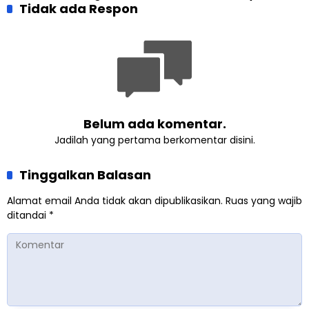
Kesadaran Lingkungan
Tidak ada Respon
Madukara dan Warga
Lewat Edukasi Ekoteologi
Sambut HUT RI ke-81
Belum ada komentar.
Jadilah yang pertama berkomentar disini.
Tinggalkan Balasan
Alamat email Anda tidak akan dipublikasikan.
Ruas yang wajib
ditandai
*