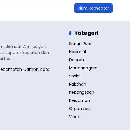
Kategori
Siaran Pers
smi Jemaat Ahmadiyah
Nasional
si seputar kegiatan dan
 hal.
Daerah
Mancanegara
a, Kecamatan Gambir, Kota
Sosial
Rabthah
Kebangsaan
Keislaman
Organisasi
Video