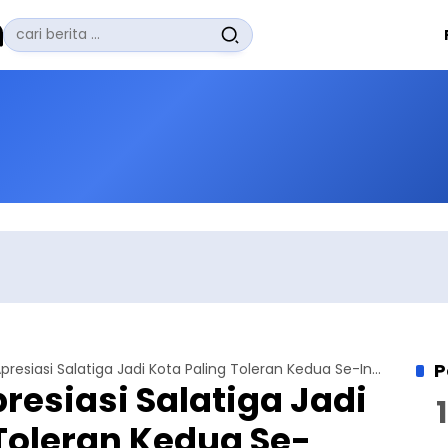
Pencarian
untuk:
#
Zuhairi Misrawi
#
Zoom
#
Zero Waste
#
Zaki Firdaus
#
Zafrullah Ahmad Pontoh
No Recent Searches Yet.
P
Mubaligh JAI Apresiasi Salatiga Jadi Kota Paling Toleran Kedua Se-Indonesia
resiasi Salatiga Jadi
Toleran Kedua Se-