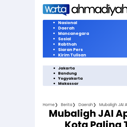
Langsung
ke
konten
Nasional
Daerah
Mancanegara
Sosial
Rabthah
Siaran Pers
Kirim Tulisan
Jakarta
Bandung
Yogyakarta
Makassar
Home
Berita
Daerah
Mubaligh JAI Ap
Kota Paling 