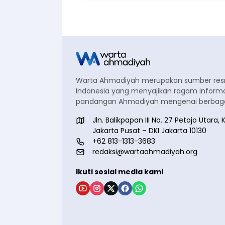
Warta Ahmadiyah merupakan sumber re
Indonesia yang menyajikan ragam informa
pandangan Ahmadiyah mengenai berbagai
Jln. Balikpapan III No. 27 Petojo Utar
Jakarta Pusat – DKI Jakarta 10130
+62 813-1313-3683
redaksi@wartaahmadiyah.org
Ikuti sosial media kami