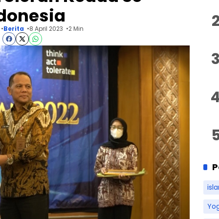
donesia
Berita
8 April 2023
2 Min
P
isl
Yo