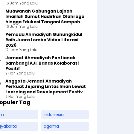
16 Jam Yang Lalu
Muawanah Gabungan Lajnah
Imaillah Sumut Hadirkan Olahraga
hingga Edukasi Tangani Sampah
16 Jam Yang Lalu
Pemuda Ahmadiyah Gunungkidul
Raih Juara Lomba Video Literasi
2026
17 Jam Yang Lalu
Jemaat Ahmadiyah Pontianak
Sambangi AJI, Bahas Kolaborasi
Positif
2 Hari Yang Lalu
Anggota Jemaat Ahmadiyah
Perkuat Jejaring Lintas Iman Lewat
Learning and Development Festival
2 Hari Yang Lalu
di Yogyakarta
opuler Tag
am
Indonesia
gyakarta
agama