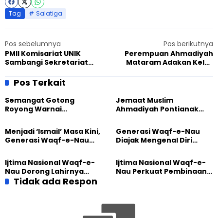
Tag
Salatiga
Pos sebelumnya
Pos berikutnya
PMII Komisariat UNIK
Perempuan Ahmadiyah
Sambangi Sekretariat
Mataram Adakan Kelas
Ahmadiyah Singaparna,
Taklim Selama Ramadhan:
Siap Kolaborasi
Fokus kepada Al-Quran
Pos Terkait
Semangat Gotong
Jemaat Muslim
Royong Warnai
Ahmadiyah Pontianak
Pembangunan Kembali
dan Gereja Katedral
Masjid di Jemaat
Perkuat Kolaborasi Sosial
Menjadi ‘Ismail’ Masa Kini,
Generasi Waqf-e-Nau
Ahmadiyah Sukapura
Generasi Waqf-e-Nau
Diajak Mengenal Diri
Diajak Hidup untuk
Sebelum Mengubah
Pengabdian
Dunia
Ijtima Nasional Waqf-e-
Ijtima Nasional Waqf-e-
Nau Dorong Lahirnya
Nau Perkuat Pembinaan
Generasi Pengkhidmat
Tidak ada Respon
Calon Pemimpin Jemaat
yang Militan
Masa Depan