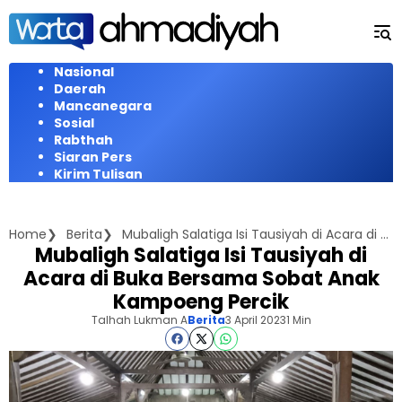
Langsung
ke
konten
Nasional
Daerah
Mancanegara
Sosial
Rabthah
Siaran Pers
Kirim Tulisan
Home
Berita
Mubaligh Salatiga Isi Tausiyah di Acara di Buka Bersama Sobat Anak Kampoeng Percik
Mubaligh Salatiga Isi Tausiyah di
Acara di Buka Bersama Sobat Anak
Kampoeng Percik
Talhah Lukman A
Berita
3 April 2023
1 Min