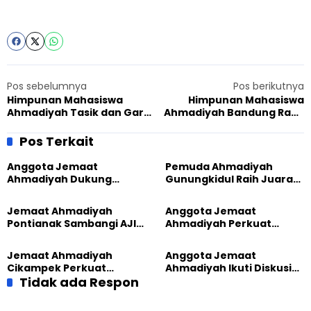
Pos sebelumnya
Pos berikutnya
Himpunan Mahasiswa
Himpunan Mahasiswa
Ahmadiyah Tasik dan Garut
Ahmadiyah Bandung Raya
Berikan Edukasi Kreatif di
Peduli Kelompok
Panti Asuhan
Disabilitas, Dapat Pujian
Pos Terkait
dari Guru
Anggota Jemaat
Pemuda Ahmadiyah
Ahmadiyah Dukung
Gunungkidul Raih Juara
Peluncuran Strategi
Lomba Video Literasi 2026
Kolaborasi Klinik KBB DIY
Jemaat Ahmadiyah
Anggota Jemaat
Pontianak Sambangi AJI,
Ahmadiyah Perkuat
Bahas Kolaborasi Positif
Jejaring Lintas Iman
Lewat Learning and
Jemaat Ahmadiyah
Anggota Jemaat
Development Festival di
Cikampek Perkuat
Ahmadiyah Ikuti Diskusi
Yogyakarta
Komitmen Bangun Masjid
Tidak ada Respon
Pluralisme di Yogyakarta
Lewat Pengajian
Gabungan