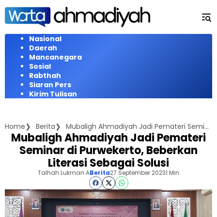
Langsung
ke
konten
Nasional
Daerah
Mancanegara
Sosial
Rabthah
Siaran Pers
Kirim Tulisan
Home
Berita
Mubaligh Ahmadiyah Jadi Pemateri Seminar di Purwekerto, Beberkan Literasi Sebagai Solusi
Mubaligh Ahmadiyah Jadi Pemateri
Seminar di Purwekerto, Beberkan
Literasi Sebagai Solusi
Talhah Lukman A
Berita
27 September 2023
1 Min