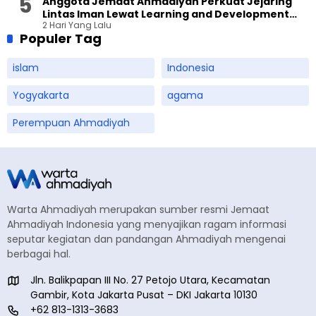
Anggota Jemaat Ahmadiyah Perkuat Jejaring
Lintas Iman Lewat Learning and Development
2 Hari Yang Lalu
Festival di Yogyakarta
Populer Tag
islam
Indonesia
Yogyakarta
agama
Perempuan Ahmadiyah
Warta Ahmadiyah merupakan sumber resmi Jemaat
Ahmadiyah Indonesia yang menyajikan ragam informasi
seputar kegiatan dan pandangan Ahmadiyah mengenai
berbagai hal.
Jln. Balikpapan III No. 27 Petojo Utara, Kecamatan
Gambir, Kota Jakarta Pusat – DKI Jakarta 10130
+62 813-1313-3683