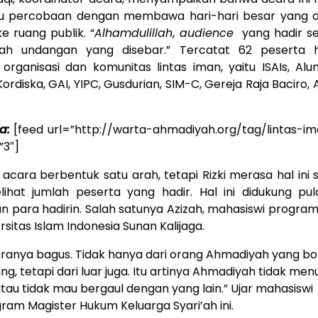
 percobaan dengan membawa hari-hari besar yang di
ke ruang publik. “
Alhamdulillah
,
audience
yang hadir se
lah undangan yang disebar.” Tercatat 62 peserta h
organisasi dan komunitas lintas iman, yaitu ISAIs, Al
Kordiska, GAI, YIPC, Gusdurian, SIM-C, Gereja Raja Baciro,
a:
[feed url=”http://warta-ahmadiyah.org/tag/lintas-im
3″]
acara berbentuk satu arah, tetapi Rizki merasa hal ini 
lihat jumlah peserta yang hadir. Hal ini didukung pu
 para hadirin. Salah satunya Azizah, mahasiswi progra
rsitas Islam Indonesia Sunan Kalijaga.
ranya bagus. Tidak hanya dari orang Ahmadiyah yang bo
ng, tetapi dari luar juga. Itu artinya Ahmadiyah tidak men
 atau tidak mau bergaul dengan yang lain.” Ujar mahasiswi
ram Magister Hukum Keluarga Syari’ah ini.