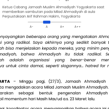
Ketua Cabang Jamaah Muslim Ahmadiyah Yogyakarta saat
memberikan sambutan pada Milad Ahmadiyah di aula
Perpustakaan Arif Rahman Hakim, Yogyakarta
A-
A
A+
A++
enyayangkan beberapa orang yang mengatakan Ahmad
si yang radikal. Saya akhirnya yang sedikit banyak 
h bisa menjelaskan kepada mereka, yang minim pe
madiyah, bahwa Ahmadiyah itu tidak radikal. Seb
ah adalah organisasi yang benar-benar men
a untuk cinta damai, seperti slogannya… hatred for n
ARTA
– Minggu pagi, (27/3), Jamaah Ahmadiyah I
ta mengadakan acara Milad Jamaah Muslim Ahmadiyah. 
ggarakan sebagai bentuk pengenalan Ahmadiya
 momentum hari Masih Mau’ud a.s. 23 Maret lalu.
haqi, koordinator acara, menyampaikan bahwa acara ini