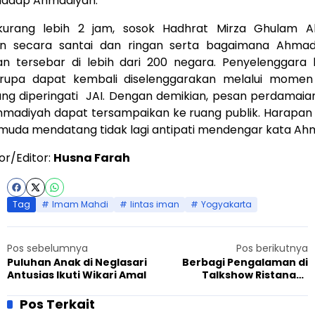
rhadap Ahmadiyah.
kurang lebih 2 jam, sosok Hadhrat Mirza Ghulam A
an secara santai dan ringan serta bagaimana Ahmad
dan tersebar di lebih dari 200 negara. Penyelenggara 
rupa dapat kembali diselenggarakan melalui momen 
ang diperingati JAI. Dengan demikian, pesan perdamai
hmadiyah dapat tersampaikan ke ruang publik. Harapan
 muda mendatang tidak lagi antipati mendengar kata Ah
or/Editor:
Husna Farah
Tag
Imam Mahdi
lintas iman
Yogyakarta
Pos sebelumnya
Pos berikutnya
Puluhan Anak di Neglasari
Berbagi Pengalaman di
Antusias Ikuti Wikari Amal
Talkshow Ristanata
Jamaah Ahmadiyah Depok
Pos Terkait