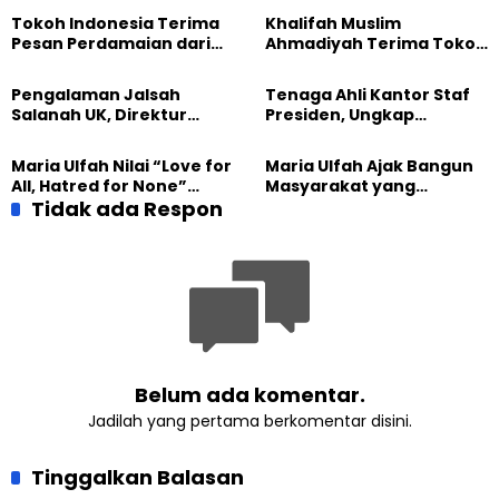
Tokoh Indonesia Terima
Khalifah Muslim
Pesan Perdamaian dari
Ahmadiyah Terima Tokoh
Khalifah Muslim
Indonesia dalam Audiensi
Ahmadiyah
Khusus di Islamabad
Pengalaman Jalsah
Tenaga Ahli Kantor Staf
Salanah UK, Direktur
Presiden, Ungkap
SETARA Institute Soroti
Pengalaman Tak
Kekuatan Kemanusiaan
Tergantikan di Jalsah
Maria Ulfah Nilai “Love for
Maria Ulfah Ajak Bangun
Salanah Internasional
All, Hatred for None”
Masyarakat yang
Ahmadiyah UK
Semakin Relevan di
Tidak ada Respon
Melindungi Anak dan
Tengah Dunia yang
Menghormati Perbedaan
Terbelah
Belum ada komentar.
Jadilah yang pertama berkomentar disini.
Tinggalkan Balasan