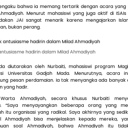
engaku bahwa ia memang tertarik dengan acara yang 
hmadiyah. Menurut mahasiswi yang juga aktif di ISAIs i
dakan JAI sangat menarik karena mengajarkan Isla
an, bukan perang.
ntusiasme hadirin dalam Milad Ahmadiyah
da diutarakan oleh Nurbaiti, mahasiswi program Magi
si Universitas Gadjah Mada. Menurutnya, acara i
ng pesan perdamaian. Ia tak menyangka ada banyak o
an yang hadir.
Warta Ahmadiyah, secara khusus Nurbaiti meny
a. “Saya menyayangkan beberapa orang yang me
 itu organisasi yang radikal. Saya akhirnya yang sedi
al Ahmadiyah bisa menjelaskan kepada mereka, ya
huan soal Ahmadiyah, bahwa Ahmadiyah itu tidak 