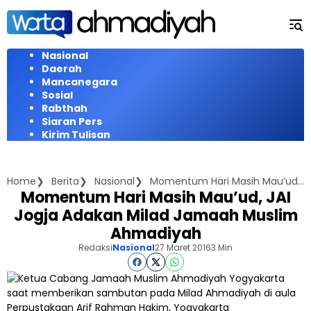
Langsung
ke
konten
Nasional
Daerah
Mancanegara
Sosial
Rabthah
Siaran Pers
Kirim Tulisan
Home
Berita
Nasional
Momentum Hari Masih Mau’ud, JAI Jogja Adakan Milad Jamaah Muslim Ahmadiyah
Momentum Hari Masih Mau’ud, JAI
Jogja Adakan Milad Jamaah Muslim
Ahmadiyah
Redaksi
Nasional
27 Maret 2016
3 Min