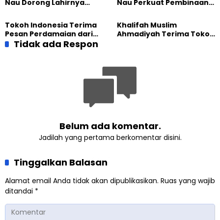
Nau Dorong Lahirnya
Nau Perkuat Pembinaan
Generasi Pengkhidmat
Calon Pemimpin Jemaat
yang Militan
Masa Depan
Tokoh Indonesia Terima
Khalifah Muslim
Pesan Perdamaian dari
Ahmadiyah Terima Tokoh
Khalifah Muslim
Tidak ada Respon
Indonesia dalam Audiensi
Ahmadiyah
Khusus di Islamabad
Belum ada komentar.
Jadilah yang pertama berkomentar disini.
Tinggalkan Balasan
Alamat email Anda tidak akan dipublikasikan.
Ruas yang wajib
ditandai
*