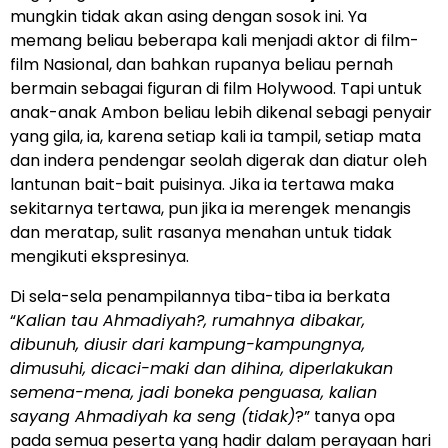
mungkin tidak akan asing dengan sosok ini. Ya
memang beliau beberapa kali menjadi aktor di film-
film Nasional, dan bahkan rupanya beliau pernah
bermain sebagai figuran di film Holywood. Tapi untuk
anak-anak Ambon beliau lebih dikenal sebagi penyair
yang gila, ia, karena setiap kali ia tampil, setiap mata
dan indera pendengar seolah digerak dan diatur oleh
lantunan bait-bait puisinya. Jika ia tertawa maka
sekitarnya tertawa, pun jika ia merengek menangis
dan meratap, sulit rasanya menahan untuk tidak
mengikuti ekspresinya.
Di sela-sela penampilannya tiba-tiba ia berkata
“
Kalian tau Ahmadiyah?, rumahnya dibakar,
dibunuh, diusir dari kampung-kampungnya,
dimusuhi, dicaci-maki dan dihina, diperlakukan
semena-mena, jadi boneka penguasa, kalian
sayang Ahmadiyah ka seng (tidak)
?” tanya opa
pada semua peserta yang hadir dalam perayaan hari