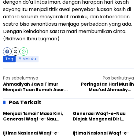
dengan do’a lintas iman, dengan harapan hari kasah
sayang itu menjadi titik awal penyebar luasan kasih di
antara seluruh masyarakat maluku, dan keberadaan
sastra bisa senantiasa menjaga perbedaan yang ada.
Dengan keindahan sastra mari membumikan cinta.
(Ridhwan Ibnu Luqman)
Tag
Maluku
Pos sebelumnya
Pos berikutnya
Ahmadiyah Jawa Timur
Peringatan Hari Muslih
Menjadi Tuan Rumah Acara
Mau’ud Ahmadiyah
Donor Darah Toleransi
Manislor : Bapak-Bapak
Mengadakan Lomba Pidato
Pos Terkait
Menjadi ‘Ismail’ Masa Kini,
Generasi Waqf-e-Nau
Generasi Waqf-e-Nau
Diajak Mengenal Diri
Diajak Hidup untuk
Sebelum Mengubah
Pengabdian
Dunia
Ijtima Nasional Waqf-e-
Ijtima Nasional Waqf-e-