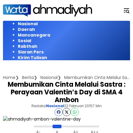
Langsung
ke
konten
Nasional
Daerah
Mancanegara
Sosial
Rabthah
Siaran Pers
Kirim Tulisan
Home
Berita
Nasional
Membumikan Cinta Melalui Sastra : Perayaan Valentin's Day di SMA 4 Ambon
Membumikan Cinta Melalui Sastra :
Perayaan Valentin’s Day di SMA 4
Ambon
Redaksi
Nasional
22 Februari 2015
7 Min
A-
A
A+
A++