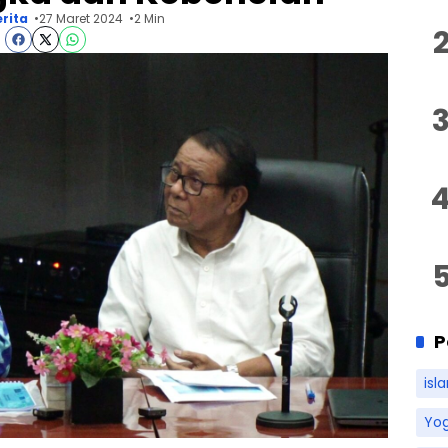
erita
27 Maret 2024
2 Min
P
isl
Yo