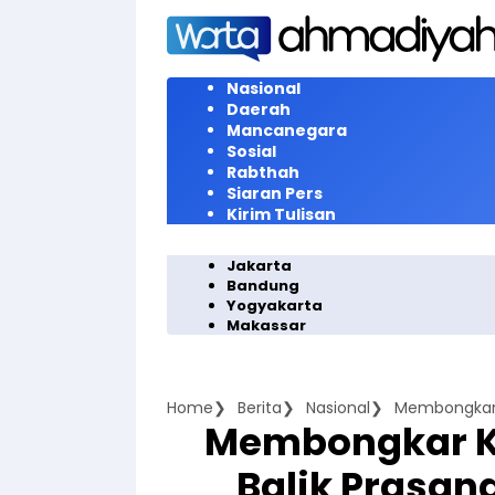
Langsung
ke
konten
Nasional
Daerah
Mancanegara
Sosial
Rabthah
Siaran Pers
Kirim Tulisan
Jakarta
Bandung
Yogyakarta
Makassar
Home
Berita
Nasional
Membongkar K
Membongkar Ke
Balik Prasan