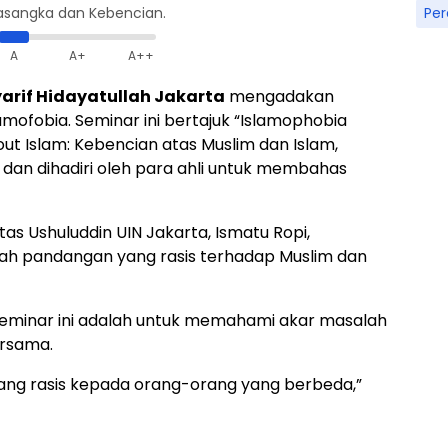
Pe
rasangka dan Kebencian.
A
A+
A++
yarif Hidayatullah Jakarta
mengadakan
amofobia. Seminar ini bertajuk “Islamophobia
ut Islam: Kebencian atas Muslim dan Islam,
 dan dihadiri oleh para ahli untuk membahas
as Ushuluddin UIN Jakarta, Ismatu Ropi,
ah pandangan yang rasis terhadap Muslim dan
eminar ini adalah untuk memahami akar masalah
ersama.
ang rasis kepada orang-orang yang berbeda,”