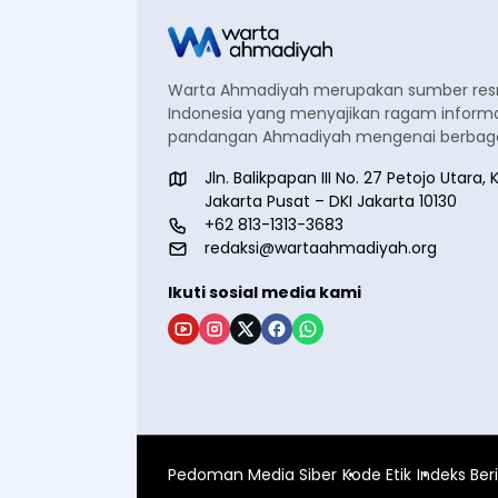
Warta Ahmadiyah merupakan sumber re
Indonesia yang menyajikan ragam informa
pandangan Ahmadiyah mengenai berbagai
Jln. Balikpapan III No. 27 Petojo Utar
Jakarta Pusat – DKI Jakarta 10130
+62 813-1313-3683
redaksi@wartaahmadiyah.org
Ikuti sosial media kami
Pedoman Media Siber
Kode Etik
Indeks Ber