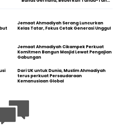
Bahas Gerhana, Beberkan Tanda-Tanda
Kedatangan Imam Mahdi
Jemaat Ahmadiyah Serang Luncurkan
but
Kelas Tatar, Fokus Cetak Generasi Unggul
Jemaat Ahmadiyah Cikampek Perkuat
Komitmen Bangun Masjid Lewat Pengajian
Gabungan
usi
Dari UK untuk Dunia, Muslim Ahmadiyah
terus perkuat Persaudaraan
Kemanusiaan Global