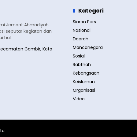
Kategori
Siaran Pers
smi Jemaat Ahmadiyah
Nasional
si seputar kegiatan dan
 hal.
Daerah
Mancanegara
a, Kecamatan Gambir, Kota
Sosial
Rabthah
Kebangsaan
Keislaman
Organisasi
Video
ita