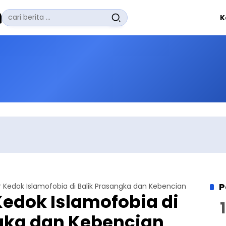
Pencarian
K
untuk:
#
Zuhairi Misrawi
#
Zoom
#
Zero Waste
#
Zaki Firdaus
#
Zafrullah Ahmad Pontoh
No Recent Searches Yet.
P
edok Islamofobia di Balik Prasangka dan Kebencian
dok Islamofobia di
gka dan Kebencian