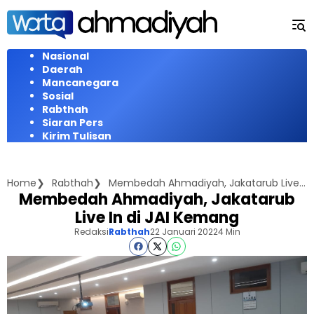
Langsung
ke
konten
Nasional
Daerah
Mancanegara
Sosial
Rabthah
Siaran Pers
Kirim Tulisan
Home
Rabthah
Membedah Ahmadiyah, Jakatarub Live In di JAI Kemang
Membedah Ahmadiyah, Jakatarub
Live In di JAI Kemang
Redaksi
Rabthah
22 Januari 2022
4 Min