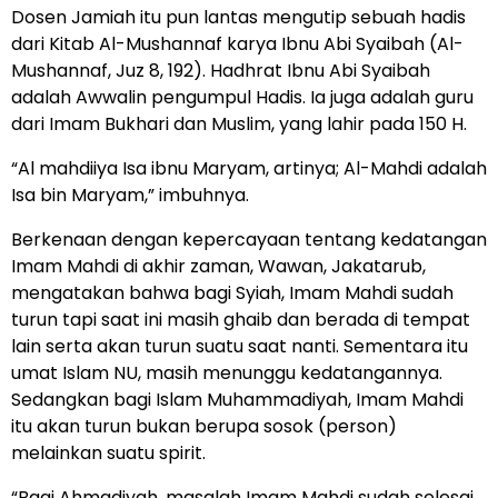
Dosen Jamiah itu pun lantas mengutip sebuah hadis
dari Kitab Al-Mushannaf karya Ibnu Abi Syaibah (Al-
Mushannaf, Juz 8, 192). Hadhrat Ibnu Abi Syaibah
adalah Awwalin pengumpul Hadis. Ia juga adalah guru
dari Imam Bukhari dan Muslim, yang lahir pada 150 H.
“Al mahdiiya Isa ibnu Maryam, artinya; Al-Mahdi adalah
Isa bin Maryam,” imbuhnya.
Berkenaan dengan kepercayaan tentang kedatangan
Imam Mahdi di akhir zaman, Wawan, Jakatarub,
mengatakan bahwa bagi Syiah, Imam Mahdi sudah
turun tapi saat ini masih ghaib dan berada di tempat
lain serta akan turun suatu saat nanti. Sementara itu
umat Islam NU, masih menunggu kedatangannya.
Sedangkan bagi Islam Muhammadiyah, Imam Mahdi
itu akan turun bukan berupa sosok (person)
melainkan suatu spirit.
“Bagi Ahmadiyah, masalah Imam Mahdi sudah selesai,