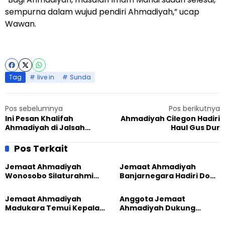
sempurna dalam wujud pendiri Ahmadiyah,” ucap
Wawan.
Tag
live in
Sunda
Pos sebelumnya
Pos berikutnya
Ini Pesan Khalifah
Ahmadiyah Cilegon Hadiri
Ahmadiyah di Jalsah
Haul Gus Dur
Salanah Indonesia 2022
Pos Terkait
Jemaat Ahmadiyah
Jemaat Ahmadiyah
Wonosobo Silaturahmi
Banjarnegara Hadiri Doa
Hangat dengan Jemaat
Bersama Tasyakuran
GPdI Eben Haezer
Nyadran Warga
Jemaat Ahmadiyah
Anggota Jemaat
Madukara Temui Kepala
Ahmadiyah Dukung
Desa Limbangan,
Peluncuran Strategi