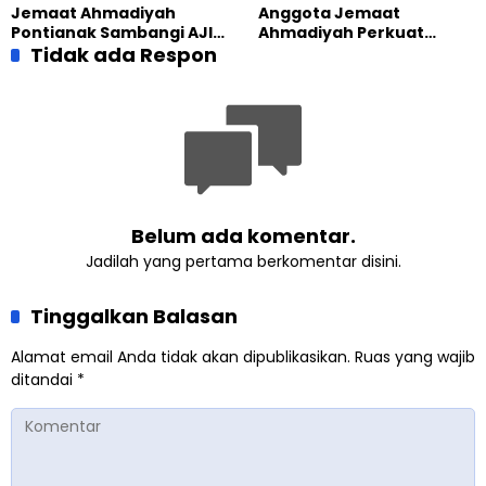
Komitmen Jaga
Kolaborasi Klinik KBB DIY
Jemaat Ahmadiyah
Anggota Jemaat
Kerukunan
Pontianak Sambangi AJI,
Ahmadiyah Perkuat
Bahas Kolaborasi Positif
Tidak ada Respon
Jejaring Lintas Iman
Lewat Learning and
Development Festival di
Yogyakarta
Belum ada komentar.
Jadilah yang pertama berkomentar disini.
Tinggalkan Balasan
Alamat email Anda tidak akan dipublikasikan.
Ruas yang wajib
ditandai
*