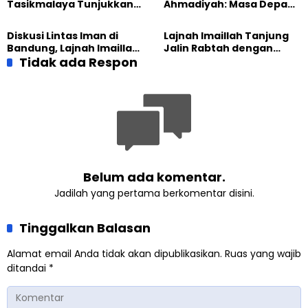
Tasikmalaya Tunjukkan
Ahmadiyah: Masa Depan
Kiprah KSU Kusumawangi
Anak Dimulai dari
Bangun Ekonomi
Perempuan yang Terus
Diskusi Lintas Iman di
Lajnah Imaillah Tanjung
Keluarga
Belajar
Bandung, Lajnah Imaillah
Jalin Rabtah dengan
Tekankan Pentingnya
Tidak ada Respon
Penghulu Desa Sei
Resiliensi
Meranti Darussalam
Belum ada komentar.
Jadilah yang pertama berkomentar disini.
Tinggalkan Balasan
Alamat email Anda tidak akan dipublikasikan.
Ruas yang wajib
ditandai
*