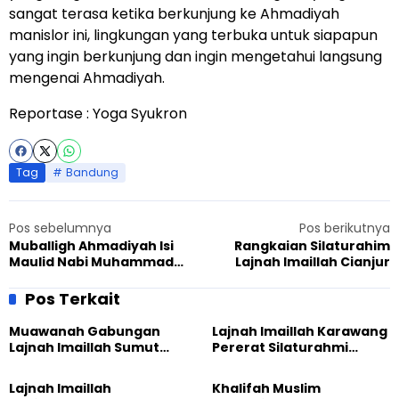
sangat terasa ketika berkunjung ke Ahmadiyah
manislor ini, lingkungan yang terbuka untuk siapapun
yang ingin berkunjung dan ingin mengetahui langsung
mengenai Ahmadiyah.
Reportase : Yoga Syukron
Tag
Bandung
Pos sebelumnya
Pos berikutnya
Muballigh Ahmadiyah Isi
Rangkaian Silaturahim
Maulid Nabi Muhammad
Lajnah Imaillah Cianjur
(saw) di Mesjid Non
Ahmadiyah
Pos Terkait
Muawanah Gabungan
Lajnah Imaillah Karawang
Lajnah Imaillah Sumut
Pererat Silaturahmi
Hadirkan Olahraga
dengan Warga Lewat
hingga Edukasi Tangani
Masak Bersama
Lajnah Imaillah
Khalifah Muslim
Sampah