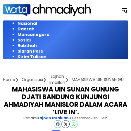
Langsung
ke
konten
Nasional
Daerah
Mancanegara
Sosial
Rabthah
Siaran Pers
Kirim Tulisan
Lajnah
Home
Organisasi
MAHASISWA UIN SUNAN GUNUNG DJATI BANDUNG KUNJUNGI AHMADIYAH MANISLOR DALAM ACARA 'LIVE IN'.
Imaillah
MAHASISWA UIN SUNAN GUNUNG
DJATI BANDUNG KUNJUNGI
AHMADIYAH MANISLOR DALAM ACARA
‘LIVE IN’.
Redaksi
Lajnah Imaillah
9 Desember 2019
3 Min