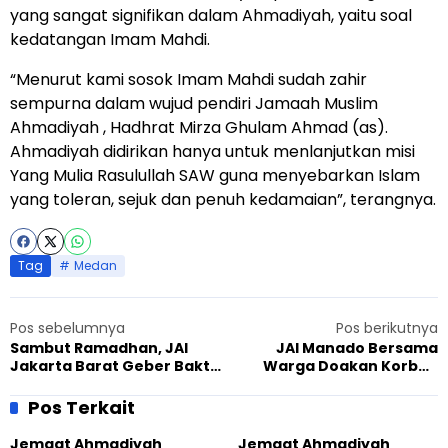
yang sangat signifikan dalam Ahmadiyah, yaitu soal
kedatangan Imam Mahdi.
“Menurut kami sosok Imam Mahdi sudah zahir
sempurna dalam wujud pendiri Jamaah Muslim
Ahmadiyah , Hadhrat Mirza Ghulam Ahmad (as).
Ahmadiyah didirikan hanya untuk menlanjutkan misi
Yang Mulia Rasulullah SAW guna menyebarkan Islam
yang toleran, sejuk dan penuh kedamaian”, terangnya.
Tag
Medan
Pos sebelumnya
Pos berikutnya
Sambut Ramadhan, JAI
JAI Manado Bersama
Jakarta Barat Geber Bakti
Warga Doakan Korban
Sosial
Teror Bom Surabaya
Pos Terkait
Jemaat Ahmadiyah
Jemaat Ahmadiyah