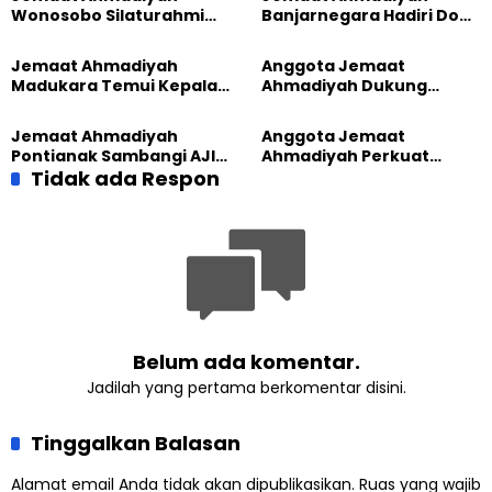
Wonosobo Silaturahmi
Banjarnegara Hadiri Doa
Hangat dengan Jemaat
Bersama Tasyakuran
GPdI Eben Haezer
Nyadran Warga
Jemaat Ahmadiyah
Anggota Jemaat
Madukara Temui Kepala
Ahmadiyah Dukung
Desa Limbangan,
Peluncuran Strategi
Komitmen Jaga
Kolaborasi Klinik KBB DIY
Jemaat Ahmadiyah
Anggota Jemaat
Kerukunan
Pontianak Sambangi AJI,
Ahmadiyah Perkuat
Bahas Kolaborasi Positif
Tidak ada Respon
Jejaring Lintas Iman
Lewat Learning and
Development Festival di
Yogyakarta
Belum ada komentar.
Jadilah yang pertama berkomentar disini.
Tinggalkan Balasan
Alamat email Anda tidak akan dipublikasikan.
Ruas yang wajib