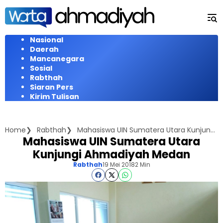
Langsung
ke
konten
Nasional
Daerah
Mancanegara
Sosial
Rabthah
Siaran Pers
Kirim Tulisan
Home
Rabthah
Mahasiswa UIN Sumatera Utara Kunjungi Ahmadiyah Medan
Mahasiswa UIN Sumatera Utara
Kunjungi Ahmadiyah Medan
Rabthah
19 Mei 2018
2 Min