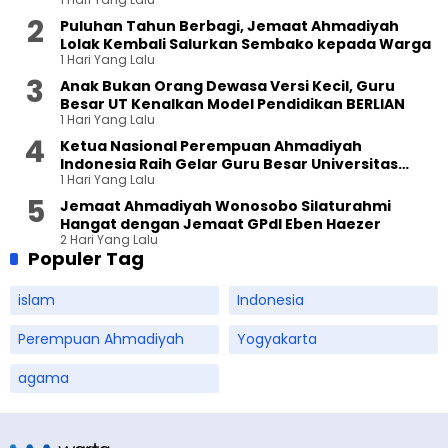
Puluhan Tahun Berbagi, Jemaat Ahmadiyah
Lolak Kembali Salurkan Sembako kepada Warga
1 Hari Yang Lalu
Anak Bukan Orang Dewasa Versi Kecil, Guru
Besar UT Kenalkan Model Pendidikan BERLIAN
1 Hari Yang Lalu
Ketua Nasional Perempuan Ahmadiyah
Indonesia Raih Gelar Guru Besar Universitas
1 Hari Yang Lalu
Terbuka
Jemaat Ahmadiyah Wonosobo Silaturahmi
Hangat dengan Jemaat GPdI Eben Haezer
2 Hari Yang Lalu
Populer Tag
islam
Indonesia
Perempuan Ahmadiyah
Yogyakarta
agama