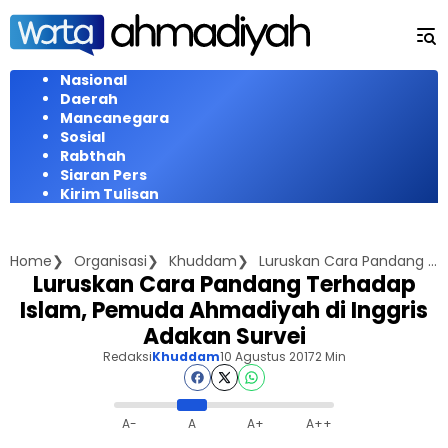
Langsung
ke
konten
Nasional
Daerah
Mancanegara
Sosial
Rabthah
Siaran Pers
Kirim Tulisan
Home
Organisasi
Khuddam
Luruskan Cara Pandang Terhadap Islam, Pemuda Ahmadiyah di Inggris Adakan Survei
Luruskan Cara Pandang Terhadap
Islam, Pemuda Ahmadiyah di Inggris
Adakan Survei
Redaksi
Khuddam
10 Agustus 2017
2 Min
A-
A
A+
A++