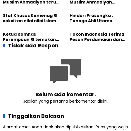
Muslim Ahmadiyah terus
Muslim Ahmadiyah
perkuat Persaudaraan
membangun Perdamaian
Kemanusiaan Global
Dunia dari “Infrastruktur
Staf Khusus Kemenag RI
Hindari Prasangka ,
Kemanusiaan”
saksikan nilai nilai Islam
Tenaga Ahli Utama
dalam Jalsah Salanah
Kantor Staf Presiden cek
Internasional Muslim
fakta langsung
Ketua Komnas
Tokoh Indonesia Terima
Ahmadiyah UK 2026
kehidupan Muslim
Perempuan RI temukan
Pesan Perdamaian dari
Ahmadiyah di Inggris
optimisme
Tidak ada Respon
Khalifah Muslim
Pemberdayaan
Ahmadiyah
Perempuan dari Sebuah
Pertemuan Umat Islam di
Inggris
Belum ada komentar.
Jadilah yang pertama berkomentar disini.
Tinggalkan Balasan
Alamat email Anda tidak akan dipublikasikan.
Ruas yang wajib