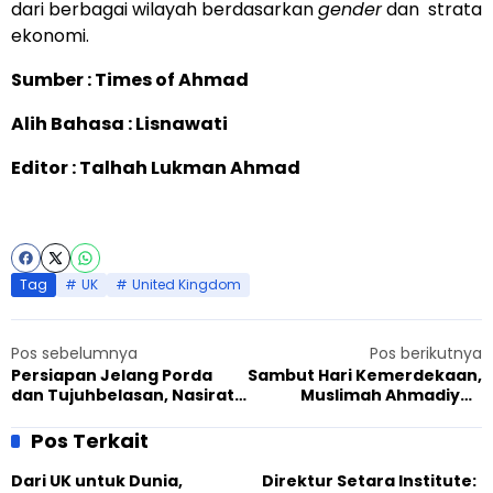
dari berbagai wilayah berdasarkan
gender
dan strata
ekonomi.
Sumber : Times of Ahmad
Alih Bahasa : Lisnawati
Editor : Talhah Lukman Ahmad
Tag
UK
United Kingdom
Pos sebelumnya
Pos berikutnya
Persiapan Jelang Porda
Sambut Hari Kemerdekaan,
dan Tujuhbelasan, Nasirat
Muslimah Ahmadiyah
Manislor Semarak Lomba
Cianjur Gelar Festival
Kuliner Sehat
Pos Terkait
Dari UK untuk Dunia,
Direktur Setara Institute: