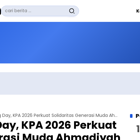
Pencarian
K
untuk:
#
Zuhairi Misrawi
#
Zoom
#
Zero Waste
#
Zaki Firdaus
#
Zafrullah Ahmad Pontoh
No Recent Searches Yet.
P
Lewat Bonding Day, KPA 2026 Perkuat Solidaritas Generasi Muda Ahmadiyah Bogor
ay, KPA 2026 Perkuat
erasi Muda Ahmadiyah