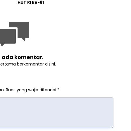
HUT RI ke-81
 ada komentar.
pertama berkomentar disini.
an.
Ruas yang wajib ditandai
*