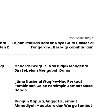
Pos berikutnya
inar
Lajnah Imaillah Banten Raya Gelar Baksos di
Gen Z
Tangerang, Berbagi Kebahagiaan
aqf-
Generasi Waqf-e-Nau Diajak Mengenal
Diri Sebelum Mengubah Dunia
Ijtima Nasional Waqf-e-Nau Perkuat
Pembinaan Calon Pemimpin Jemaat Masa
Depan
Bangun Gapura, Anggota Jemaat
Ahmadiyah Madukara dan Warga Sambut