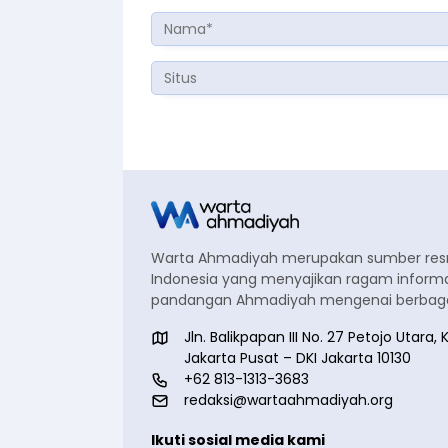
Warta Ahmadiyah merupakan sumber re
Indonesia yang menyajikan ragam informa
pandangan Ahmadiyah mengenai berbagai
Jln. Balikpapan III No. 27 Petojo Utar
Jakarta Pusat – DKI Jakarta 10130
+62 813-1313-3683
redaksi@wartaahmadiyah.org
Ikuti sosial media kami