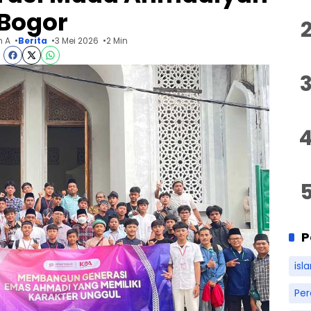
Bogor
n A
Berita
3 Mei 2026
2 Min
P
isl
Pe