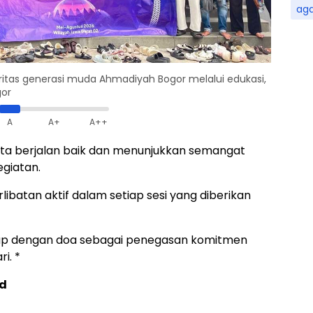
ag
itas generasi muda Ahmadiyah Bogor melalui edukasi,
gor
A
A+
A++
erta berjalan baik dan menunjukkan semangat
giatan.
libatan aktif dalam setiap sesi yang diberikan
tup dengan doa sebagai penegasan komitmen
ri. *
ad