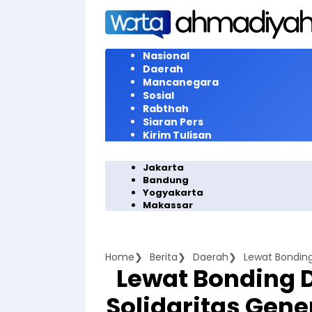
Langsung
ke
konten
Nasional
Daerah
Mancanegara
Sosial
Rabthah
Siaran Pers
Kirim Tulisan
Jakarta
Bandung
Yogyakarta
Makassar
Home
Berita
Daerah
Lewat Bonding D
Solidaritas Gen