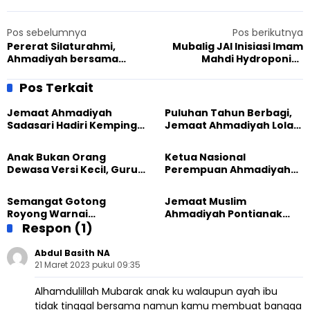
Pos sebelumnya
Pos berikutnya
Pererat Silaturahmi,
Mubalig JAI Inisiasi Imam
Ahmadiyah bersama
Mahdi Hydroponics
Gusdurian Hadiri
Learning Center,
Pelantikan PCNU Banyumas
Diapresiasi BPP Arut
Pos Terkait
Selatan
Jemaat Ahmadiyah
Puluhan Tahun Berbagi,
Sadasari Hadiri Kemping
Jemaat Ahmadiyah Lolak
Pemuda Lintas Agama di
Kembali Salurkan
Majalengka
Sembako kepada Warga
Anak Bukan Orang
Ketua Nasional
Dewasa Versi Kecil, Guru
Perempuan Ahmadiyah
Besar UT Kenalkan Model
Indonesia Raih Gelar Guru
Pendidikan BERLIAN
Besar Universitas
Semangat Gotong
Jemaat Muslim
Terbuka
Royong Warnai
Ahmadiyah Pontianak
Pembangunan Kembali
Respon (1)
dan Gereja Katedral
Masjid di Jemaat
Perkuat Kolaborasi Sosial
Ahmadiyah Sukapura
Abdul Basith NA
21 Maret 2023 pukul 09:35
Alhamdulillah Mubarak anak ku walaupun ayah ibu
tidak tinggal bersama namun kamu membuat bangga