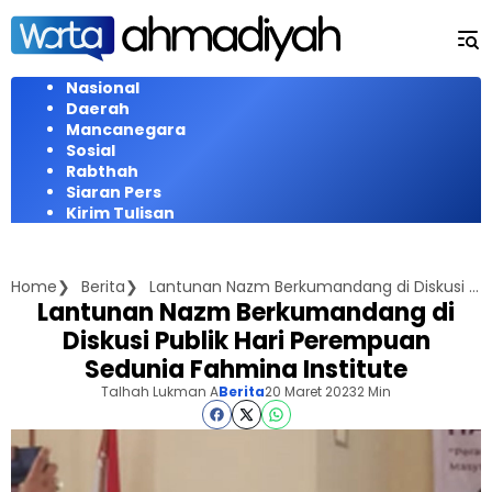
Langsung
ke
konten
Nasional
Daerah
Mancanegara
Sosial
Rabthah
Siaran Pers
Kirim Tulisan
Home
Berita
Lantunan Nazm Berkumandang di Diskusi Publik Hari Perempuan Sedunia Fahmina Institute
Lantunan Nazm Berkumandang di
Diskusi Publik Hari Perempuan
Sedunia Fahmina Institute
Talhah Lukman A
Berita
20 Maret 2023
2 Min