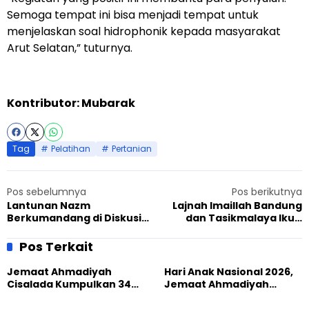
Semoga tempat ini bisa menjadi tempat untuk
menjelaskan soal hidrophonik kepada masyarakat
Arut Selatan,” tuturnya.
Kontributor: Mubarak
Tag
Pelatihan
Pertanian
Pos sebelumnya
Pos berikutnya
Lantunan Nazm
Lajnah Imaillah Bandung
Berkumandang di Diskusi
dan Tasikmalaya Ikuti
Publik Hari Perempuan
Training Komunitas
Sedunia Fahmina Institute
Perempuan Lintas Iman
Pos Terkait
Jemaat Ahmadiyah
Hari Anak Nasional 2026,
Cisalada Kumpulkan 34
Jemaat Ahmadiyah
Kantong Darah dalam
Tasikmalaya Bersama
Aksi Donor
Masyarakat Perkuat