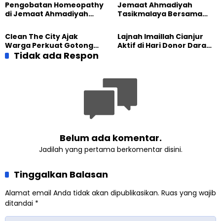
Pengobatan Homeopathy
Jemaat Ahmadiyah
Perlindungan Anak
di Jemaat Ahmadiyah
Tasikmalaya Bersama
Tasikmalaya, 89 Warga
Sundawani Hadirkan
Rasakan Manfaat
Pengobatan Homeopathy
Clean The City Ajak
Lajnah Imaillah Cianjur
Gratis
Warga Perkuat Gotong
Aktif di Hari Donor Darah
Royong Jaga Lingkungan
Tidak ada Respon
Sedunia 2026
Tasikmalaya
Belum ada komentar.
Jadilah yang pertama berkomentar disini.
Tinggalkan Balasan
Alamat email Anda tidak akan dipublikasikan.
Ruas yang wajib
ditandai
*