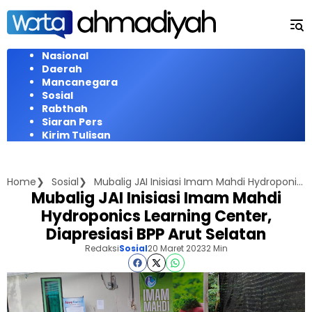
Langsung
ke
konten
Nasional
Daerah
Mancanegara
Sosial
Rabthah
Siaran Pers
Kirim Tulisan
Home
Sosial
Mubalig JAI Inisiasi Imam Mahdi Hydroponics Learning Center, Diapresiasi BPP Arut Selatan
Mubalig JAI Inisiasi Imam Mahdi
Hydroponics Learning Center,
Diapresiasi BPP Arut Selatan
Redaksi
Sosial
20 Maret 2023
2 Min