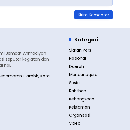
Kategori
Siaran Pers
smi Jemaat Ahmadiyah
Nasional
si seputar kegiatan dan
 hal.
Daerah
Mancanegara
a, Kecamatan Gambir, Kota
Sosial
Rabthah
Kebangsaan
Keislaman
Organisasi
Video