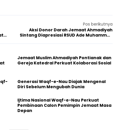
Pos berikutnya
Aksi Donor Darah Jemaat Ahmadiyah
at
Sintang Diapresiasi RSUD Ade Muhammad
Djoen
Jemaat Muslim Ahmadiyah Pontianak dan
at
Gereja Katedral Perkuat Kolaborasi Sosial
aqf-
Generasi Waqf-e-Nau Diajak Mengenal
Diri Sebelum Mengubah Dunia
Ijtima Nasional Waqf-e-Nau Perkuat
Pembinaan Calon Pemimpin Jemaat Masa
Depan