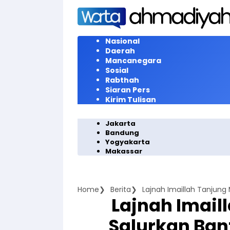
Langsung
ke
konten
Nasional
Daerah
Mancanegara
Sosial
Rabthah
Siaran Pers
Kirim Tulisan
Jakarta
Bandung
Yogyakarta
Makassar
Home
Berita
Lajnah Imail
Salurkan Ban