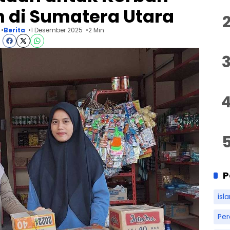
 di Sumatera Utara
Berita
1 Desember 2025
2 Min
P
isl
Pe