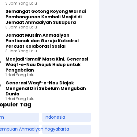
3 Jam Yang Lalu
Semangat Gotong Royong Warnai
Pembangunan Kembali Masjid di
Jemaat Ahmadiyah Sukapura
3 Jam Yang Lalu
Jemaat Muslim Ahmadiyah
Pontianak dan Gereja Katedral
Perkuat Kolaborasi Sosial
3 Jam Yang Lalu
Menjadi ‘Ismail’ Masa Kini, Generasi
Waqf-e-Nau Diajak Hidup untuk
Pengabdian
1 Hari Yang Lalu
Generasi Waqf-e-Nau Diajak
Mengenal Diri Sebelum Mengubah
Dunia
1 Hari Yang Lalu
opuler Tag
am
Indonesia
rempuan Ahmadiyah
Yogyakarta