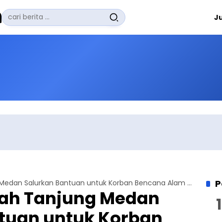
Pencarian
J
untuk:
#
Zuhairi Misrawi
#
Zoom
#
Zero Waste
#
Zaki Firdaus
#
Zafrullah Ahmad Pontoh
No Recent Searches Yet.
P
Lajnah Imaillah Tanjung Medan Salurkan Bantuan untuk Korban Bencana Alam di Sumatera Utara
lah Tanjung Medan
tuan untuk Korban