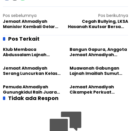
Pos sebelumnya
Pos berikutnya
Jemaat Ahmadiyah
Cegah Bullying, LKSA
Manislor Kembali Gelar
Hasanah Kautsar Bersama
Donor Darah, Lampaui
KPAD Ajak Anak-anak
Target PMI
Diskusi
Pos Terkait
Klub Membaca
Bangun Gapura, Anggota
Abdussalam Lajnah
Jemaat Ahmadiyah
Imaillah Tanjung Medan
Madukara dan Warga
Gelar Diskusi dan
Sambut HUT RI ke-81
Jemaat Ahmadiyah
Muawanah Gabungan
Tadabbur Alam
Serang Luncurkan Kelas
Lajnah Imaillah Sumut
Tatar, Fokus Cetak
Hadirkan Olahraga
Generasi Unggul
hingga Edukasi Tangani
Pemuda Ahmadiyah
Jemaat Ahmadiyah
Sampah
Gunungkidul Raih Juara
Cikampek Perkuat
Lomba Video Literasi 2026
Tidak ada Respon
Komitmen Bangun Masjid
Lewat Pengajian
Gabungan