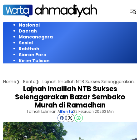
Langsung
ke
konten
Nasional
Daerah
Mancanegara
Sosial
Rabthah
Siaran Pers
Kirim Tulisan
Home
Berita
Lajnah Imaillah NTB Sukses Selenggarakan Bazar Sembako Murah di Ramadhan
Lajnah Imaillah NTB Sukses
Selenggarakan Bazar Sembako
Murah di Ramadhan
Talhah Lukman A
Berita
22 Februari 2026
2 Min