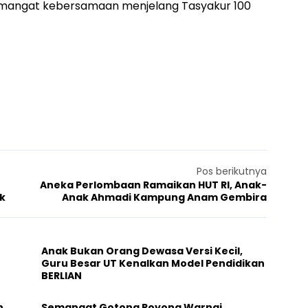
angat kebersamaan menjelang Tasyakur 100
Pos berikutnya
Aneka Perlombaan Ramaikan HUT RI, Anak-
k
Anak Ahmadi Kampung Anam Gembira
Anak Bukan Orang Dewasa Versi Kecil,
Guru Besar UT Kenalkan Model Pendidikan
BERLIAN
h
Semangat Gotong Royong Warnai