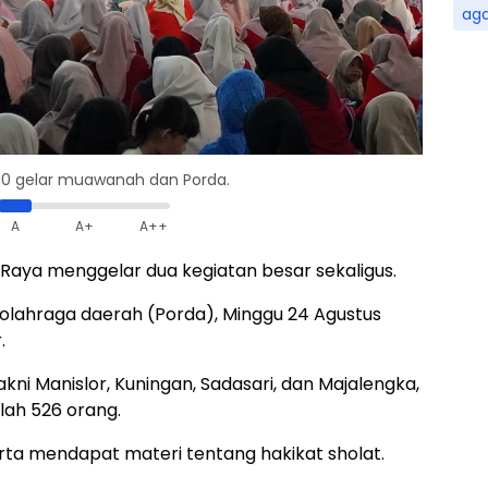
ag
 10 gelar muawanah dan Porda.
A
A+
A++
 Raya menggelar dua kegiatan besar sekaligus.
lahraga daerah (Porda), Minggu 24 Agustus
.
akni Manislor, Kuningan, Sadasari, dan Majalengka,
lah 526 orang.
ta mendapat materi tentang hakikat sholat.