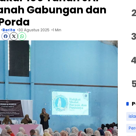
anah Gabungan dan
Porda
Berita
30 Agustus 2025
1 Min
P
isl
Pe