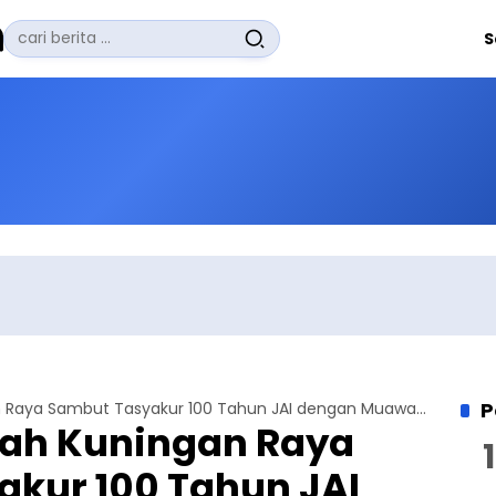
Pencarian
S
untuk:
#
Zuhairi Misrawi
#
Zoom
#
Zero Waste
#
Zaki Firdaus
#
Zafrullah Ahmad Pontoh
No Recent Searches Yet.
P
Lajnah Imaillah Kuningan Raya Sambut Tasyakur 100 Tahun JAI dengan Muawanah Gabungan dan Porda
lah Kuningan Raya
kur 100 Tahun JAI