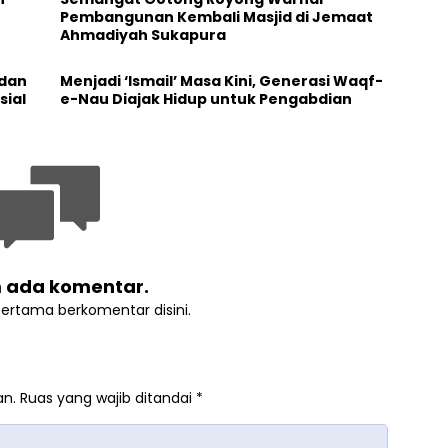
Pembangunan Kembali Masjid di Jemaat
Ahmadiyah Sukapura
 dan
Menjadi ‘Ismail’ Masa Kini, Generasi Waqf-
sial
e-Nau Diajak Hidup untuk Pengabdian
 ada komentar.
pertama berkomentar disini.
an.
Ruas yang wajib ditandai
*