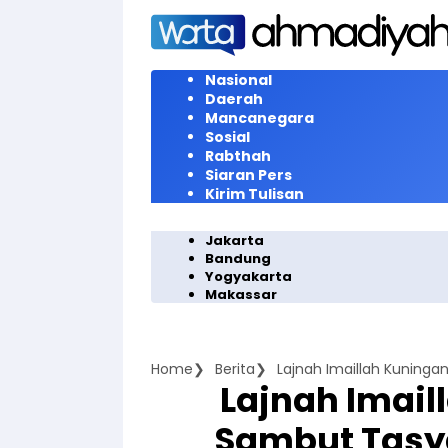
Langsung
ke
konten
Nasional
Daerah
Mancanegara
Sosial
Rabthah
Siaran Pers
Kirim Tulisan
Jakarta
Bandung
Yogyakarta
Makassar
Home
Berita
Lajnah Imail
Sambut Tasya