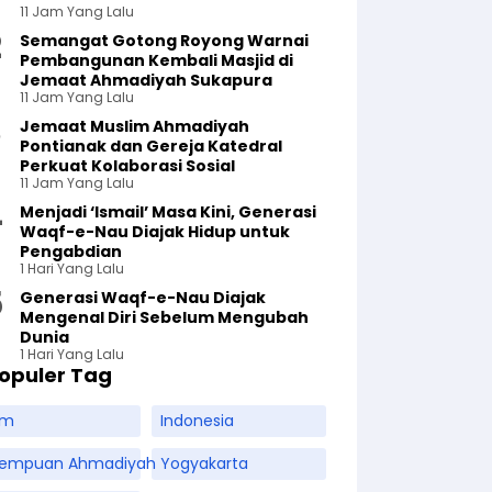
11 Jam Yang Lalu
Semangat Gotong Royong Warnai
Pembangunan Kembali Masjid di
Jemaat Ahmadiyah Sukapura
11 Jam Yang Lalu
Jemaat Muslim Ahmadiyah
Pontianak dan Gereja Katedral
Perkuat Kolaborasi Sosial
11 Jam Yang Lalu
Menjadi ‘Ismail’ Masa Kini, Generasi
Waqf-e-Nau Diajak Hidup untuk
Pengabdian
1 Hari Yang Lalu
Generasi Waqf-e-Nau Diajak
Mengenal Diri Sebelum Mengubah
Dunia
1 Hari Yang Lalu
opuler Tag
am
Indonesia
rempuan Ahmadiyah
Yogyakarta