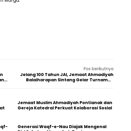
n warga.
Pos berikutnya
an
Jelang 100 Tahun JAI, Jemaat Ahmadiyah
an
Balaiharapan Sintang Gelar Turnamen
Bulutangkis antar Pemuda Lintas Agama
Jemaat Muslim Ahmadiyah Pontianak dan
at
Gereja Katedral Perkuat Kolaborasi Sosial
aqf-
Generasi Waqf-e-Nau Diajak Mengenal