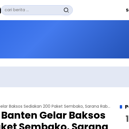
Pencarian
S
untuk:
#
Zuhairi Misrawi
#
Zoom
#
Zero Waste
#
Zaki Firdaus
#
Zafrullah Ahmad Pontoh
No Recent Searches Yet.
P
Lajnah Imaillah Banten Gelar Baksos Sediakan 200 Paket Sembako, Sarana Rabtah dengan Warga
 Banten Gelar Baksos
aket Sembako, Sarana