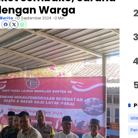
dengan Warga
Berita
10 September 2024
2 Min
P
isl
Pe