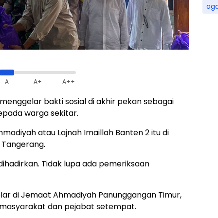
ag
A
A+
A++
menggelar bakti sosial di akhir pekan sebagai
pada warga sekitar.
Ahmadiyah atau Lajnah Imaillah Banten 2 itu di
 Tangerang.
hadirkan. Tidak lupa ada pemeriksaan
igelar di Jemaat Ahmadiyah Panunggangan Timur,
h masyarakat dan pejabat setempat.