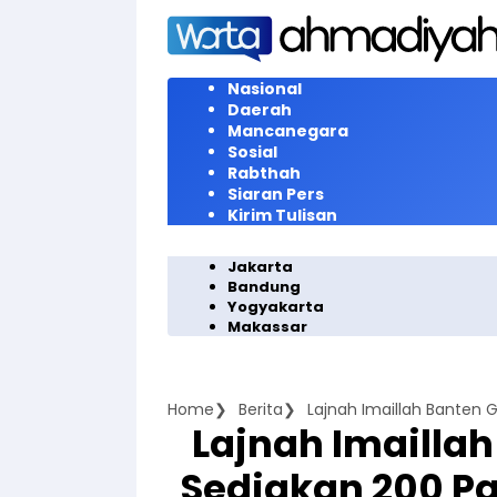
Langsung
ke
konten
Nasional
Daerah
Mancanegara
Sosial
Rabthah
Siaran Pers
Kirim Tulisan
Jakarta
Bandung
Yogyakarta
Makassar
Home
Berita
Lajnah Imaillah
Sediakan 200 P