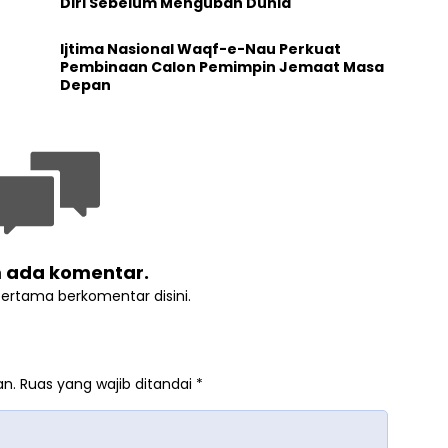
Diri Sebelum Mengubah Dunia
Ijtima Nasional Waqf-e-Nau Perkuat
Pembinaan Calon Pemimpin Jemaat Masa
Depan
 ada komentar.
pertama berkomentar disini.
an.
Ruas yang wajib ditandai
*