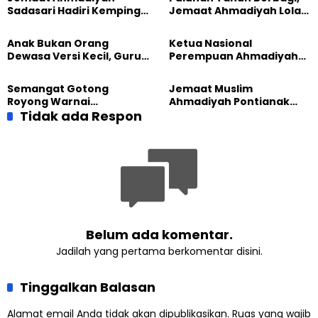
Sadasari Hadiri Kemping
Jemaat Ahmadiyah Lolak
Pemuda Lintas Agama di
Kembali Salurkan
Majalengka
Sembako kepada Warga
Anak Bukan Orang
Ketua Nasional
Dewasa Versi Kecil, Guru
Perempuan Ahmadiyah
Besar UT Kenalkan Model
Indonesia Raih Gelar Guru
Pendidikan BERLIAN
Besar Universitas
Semangat Gotong
Jemaat Muslim
Terbuka
Royong Warnai
Ahmadiyah Pontianak
Pembangunan Kembali
Tidak ada Respon
dan Gereja Katedral
Masjid di Jemaat
Perkuat Kolaborasi Sosial
Ahmadiyah Sukapura
Belum ada komentar.
Jadilah yang pertama berkomentar disini.
Tinggalkan Balasan
Alamat email Anda tidak akan dipublikasikan.
Ruas yang wajib