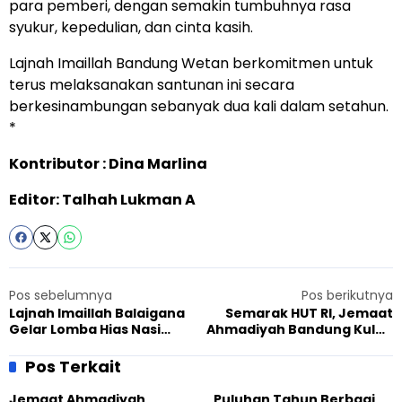
para pemberi, dengan semakin tumbuhnya rasa
syukur, kepedulian, dan cinta kasih.
Lajnah Imaillah Bandung Wetan berkomitmen untuk
terus melaksanakan santunan ini secara
berkesinambungan sebanyak dua kali dalam setahun.
*
Kontributor : Dina Marlina
Editor: Talhah Lukman A
Pos sebelumnya
Pos berikutnya
Lajnah Imaillah Balaigana
Semarak HUT RI, Jemaat
Gelar Lomba Hias Nasi
Ahmadiyah Bandung Kulon
Tumpeng HUT RI,
Adakan Layanan
Kreativitas Dinilai
Kesehatan Gratis untuk
Pos Terkait
Warga
Jemaat Ahmadiyah
Puluhan Tahun Berbagi,