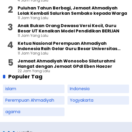
4 Jam Yang Lalu
Puluhan Tahun Berbagi, Jemaat Ahmadiyah
Lolak Kembali Salurkan Sembako kepada Warga
11 Jam Yang Lalu
Anak Bukan Orang Dewasa Versi Kecil, Guru
Besar UT Kenalkan Model Pendidikan BERLIAN
11 Jam Yang Lalu
Ketua Nasional Perempuan Ahmadiyah
Indonesia Raih Gelar Guru Besar Universitas
11 Jam Yang Lalu
Terbuka
Jemaat Ahmadiyah Wonosobo Silaturahmi
Hangat dengan Jemaat GPdI Eben Haezer
22 Jam Yang Lalu
Populer Tag
islam
Indonesia
Perempuan Ahmadiyah
Yogyakarta
agama