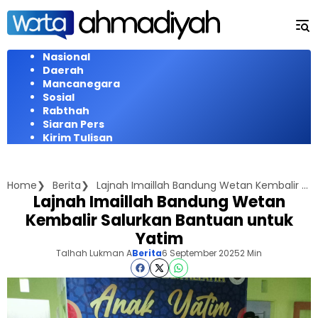
Langsung
ke
konten
Nasional
Daerah
Mancanegara
Sosial
Rabthah
Siaran Pers
Kirim Tulisan
Home
Berita
Lajnah Imaillah Bandung Wetan Kembalir Salurkan Bantuan untuk Yatim
Lajnah Imaillah Bandung Wetan
Kembalir Salurkan Bantuan untuk
Yatim
Talhah Lukman A
Berita
6 September 2025
2 Min