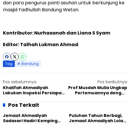
dan para pengurus panti asuhan untuk berkunjung ke
masjid Fadhullah Bandung Wetan.
Kontributor: Nurhasanah dan Liana S Syam
Editor: Talhah Lukman Ahmad
Tag
Bandung
Pos sebelumnya
Pos berikutnya
Khalifah Ahmadiyah
Prof Musdah Mulia Ungkap
Lakukan Inspeksi Persiapan
Pertemuannya dengan
Jalsah Salanah UK 2023
Khalifah Ahmadiyah 20
Tahun Lalu
Pos Terkait
Jemaat Ahmadiyah
Puluhan Tahun Berbagi,
Sadasari Hadiri Kemping
Jemaat Ahmadiyah Lolak
Pemuda Lintas Agama di
Kembali Salurkan