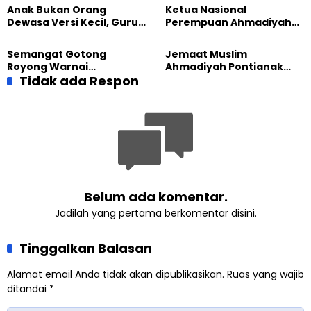
Majalengka
Sembako kepada Warga
Anak Bukan Orang
Ketua Nasional
Dewasa Versi Kecil, Guru
Perempuan Ahmadiyah
Besar UT Kenalkan Model
Indonesia Raih Gelar Guru
Pendidikan BERLIAN
Besar Universitas
Semangat Gotong
Jemaat Muslim
Terbuka
Royong Warnai
Ahmadiyah Pontianak
Pembangunan Kembali
Tidak ada Respon
dan Gereja Katedral
Masjid di Jemaat
Perkuat Kolaborasi Sosial
Ahmadiyah Sukapura
Belum ada komentar.
Jadilah yang pertama berkomentar disini.
Tinggalkan Balasan
Alamat email Anda tidak akan dipublikasikan.
Ruas yang wajib
ditandai
*