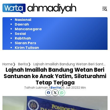
Langsung
ke
konten
Nasional
Daerah
Mancanegara
Sosial
Rabthah
Siaran Pers
Kirim Tulisan
Home
Berita
Lajnah Imaillah Bandung Wetan Beri Santunan ke Anak Yatim, Silaturahmi Tetap Terjaga
Lajnah Imaillah Bandung Wetan Beri
Santunan ke Anak Yatim, Silaturahmi
Tetap Terjaga
Talhah Lukman A
Berita
26 Juli 2023
2 Min