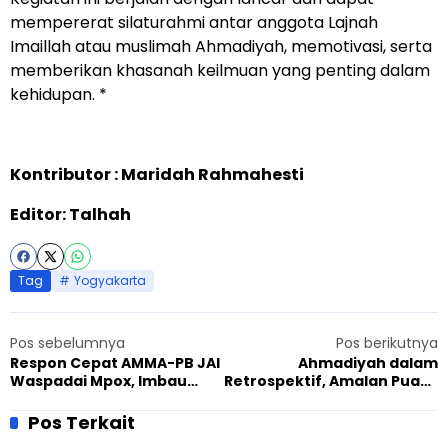
mempererat silaturahmi antar anggota Lajnah
Imaillah atau muslimah Ahmadiyah, memotivasi, serta
memberikan khasanah keilmuan yang penting dalam
kehidupan. *
Kontributor : Maridah Rahmahesti
Editor: Talhah
Tag
Yogyakarta
Pos sebelumnya
Pos berikutnya
Respon Cepat AMMA-PB JAI
Ahmadiyah dalam
Waspadai Mpox, Imbau
Retrospektif, Amalan Puasa
Jalankan Kembali Protokol
Senin-Kamis untuk
Kesehatan
Kemerdekaan Indonesia
Pos Terkait