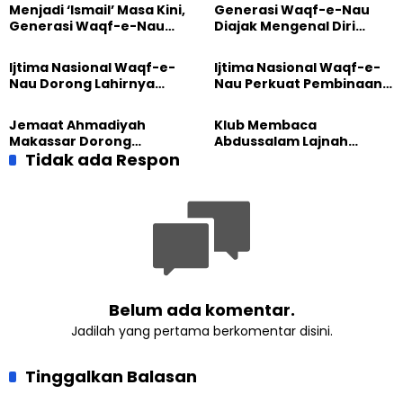
Menjadi ‘Ismail’ Masa Kini,
Generasi Waqf-e-Nau
Generasi Waqf-e-Nau
Diajak Mengenal Diri
Diajak Hidup untuk
Sebelum Mengubah
Pengabdian
Dunia
Ijtima Nasional Waqf-e-
Ijtima Nasional Waqf-e-
Nau Dorong Lahirnya
Nau Perkuat Pembinaan
Generasi Pengkhidmat
Calon Pemimpin Jemaat
yang Militan
Masa Depan
Jemaat Ahmadiyah
Klub Membaca
Makassar Dorong
Abdussalam Lajnah
Kesadaran Lingkungan
Tidak ada Respon
Imaillah Tanjung Medan
Lewat Edukasi Ekoteologi
Gelar Diskusi dan
Tadabbur Alam
Belum ada komentar.
Jadilah yang pertama berkomentar disini.
Tinggalkan Balasan