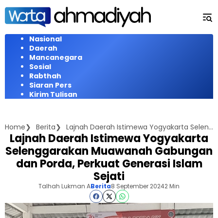
Langsung
ke
konten
Nasional
Daerah
Mancanegara
Sosial
Rabthah
Siaran Pers
Kirim Tulisan
Home
Berita
Lajnah Daerah Istimewa Yogyakarta Selenggarakan Muawanah Gabungan dan Porda, Perkuat Generasi Islam Sejati
Lajnah Daerah Istimewa Yogyakarta
Selenggarakan Muawanah Gabungan
dan Porda, Perkuat Generasi Islam
Sejati
Talhah Lukman A
Berita
8 September 2024
2 Min