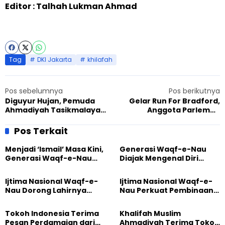
Editor : Talhah Lukman Ahmad
Tag
DKI Jakarta
khilafah
Pos sebelumnya
Pos berikutnya
Diguyur Hujan, Pemuda
Gelar Run For Bradford,
Ahmadiyah Tasikmalaya
Anggota Parlemen
Laksanakan Apel
Apresiasi Jemaat
Kebangsaan
Ahmadiyah Kanada
Pos Terkait
Menjadi ‘Ismail’ Masa Kini,
Generasi Waqf-e-Nau
Generasi Waqf-e-Nau
Diajak Mengenal Diri
Diajak Hidup untuk
Sebelum Mengubah
Pengabdian
Dunia
Ijtima Nasional Waqf-e-
Ijtima Nasional Waqf-e-
Nau Dorong Lahirnya
Nau Perkuat Pembinaan
Generasi Pengkhidmat
Calon Pemimpin Jemaat
yang Militan
Masa Depan
Tokoh Indonesia Terima
Khalifah Muslim
Pesan Perdamaian dari
Ahmadiyah Terima Tokoh