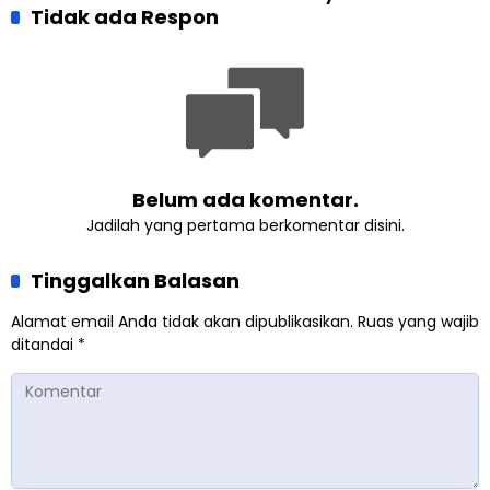
Khalifah Muslim
Tidak ada Respon
Indonesia dalam Audiensi
Ahmadiyah
Khusus di Islamabad
Belum ada komentar.
Jadilah yang pertama berkomentar disini.
Tinggalkan Balasan
Alamat email Anda tidak akan dipublikasikan.
Ruas yang wajib
ditandai
*