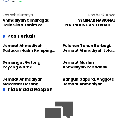
Pos sebelumnya
Pos berikutnya
Ahmadiyah Cimaragas
SEMINAR NASIONAL
Jalin Silaturahim ke
PERLINDUNGAN TERHADAP
Jemaat Pantekosta Cipari
PEREMPUAN PENGUNGSI DARI
KEKERASAN BERBASIS
Pos Terkait
GENDER
Jemaat Ahmadiyah
Puluhan Tahun Berbagi,
Sadasari Hadiri Kemping
Jemaat Ahmadiyah Lolak
Pemuda Lintas Agama di
Kembali Salurkan
Majalengka
Sembako kepada Warga
Semangat Gotong
Jemaat Muslim
Royong Warnai
Ahmadiyah Pontianak
Pembangunan Kembali
dan Gereja Katedral
Masjid di Jemaat
Perkuat Kolaborasi Sosial
Jemaat Ahmadiyah
Bangun Gapura, Anggota
Ahmadiyah Sukapura
Makassar Dorong
Jemaat Ahmadiyah
Kesadaran Lingkungan
Tidak ada Respon
Madukara dan Warga
Lewat Edukasi Ekoteologi
Sambut HUT RI ke-81