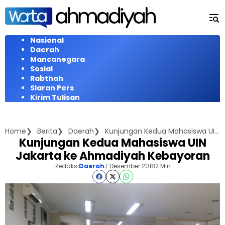
Langsung
ke
konten
Nasional
Daerah
Mancanegara
Sosial
Rabthah
Siaran Pers
Kirim Tulisan
Home
Berita
Daerah
Kunjungan Kedua Mahasiswa UIN Jakarta ke Ahmadiyah Kebayoran
Kunjungan Kedua Mahasiswa UIN
Jakarta ke Ahmadiyah Kebayoran
Redaksi
Daerah
7 Desember 2018
2 Min