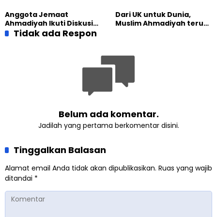
Lomba Video Literasi 2026
Komitmen Bangun Masjid
Lewat Pengajian
Anggota Jemaat
Dari UK untuk Dunia,
Gabungan
Ahmadiyah Ikuti Diskusi
Muslim Ahmadiyah terus
Pluralisme di Yogyakarta
Tidak ada Respon
perkuat Persaudaraan
Kemanusiaan Global
Belum ada komentar.
Jadilah yang pertama berkomentar disini.
Tinggalkan Balasan
Alamat email Anda tidak akan dipublikasikan.
Ruas yang wajib
ditandai
*