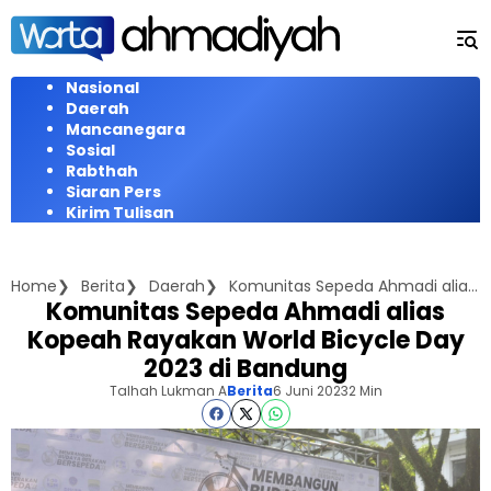
Langsung
ke
konten
Nasional
Daerah
Mancanegara
Sosial
Rabthah
Siaran Pers
Kirim Tulisan
Home
Berita
Daerah
Komunitas Sepeda Ahmadi alias Kopeah Rayakan World Bicycle Day 2023 di Bandung
Komunitas Sepeda Ahmadi alias
Kopeah Rayakan World Bicycle Day
2023 di Bandung
Talhah Lukman A
Berita
6 Juni 2023
2 Min