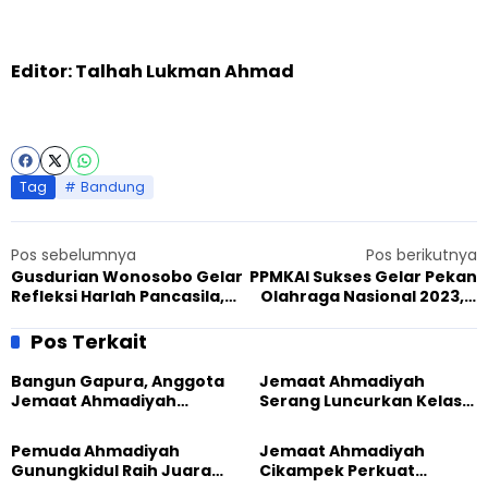
Editor: Talhah Lukman Ahmad
Tag
Bandung
Pos sebelumnya
Pos berikutnya
Gusdurian Wonosobo Gelar
PPMKAI Sukses Gelar Pekan
Refleksi Harlah Pancasila,
Olahraga Nasional 2023, 5
Mubaligh Ahmadiyah
Cabor Favorit
Hadiahkan Buku
Dipertandingkan
Pos Terkait
Bangun Gapura, Anggota
Jemaat Ahmadiyah
Jemaat Ahmadiyah
Serang Luncurkan Kelas
Madukara dan Warga
Tatar, Fokus Cetak
Sambut HUT RI ke-81
Generasi Unggul
Pemuda Ahmadiyah
Jemaat Ahmadiyah
Gunungkidul Raih Juara
Cikampek Perkuat