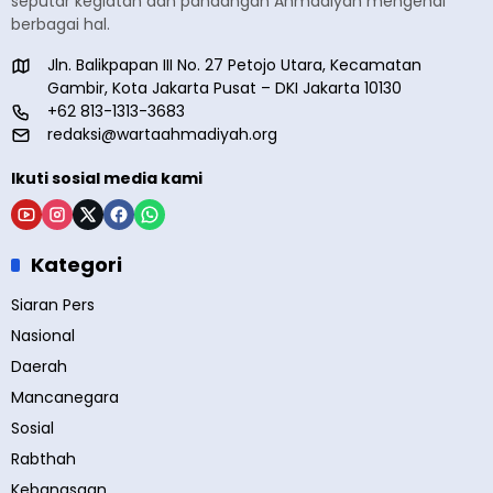
seputar kegiatan dan pandangan Ahmadiyah mengenai
berbagai hal.
Jln. Balikpapan III No. 27 Petojo Utara, Kecamatan
Gambir, Kota Jakarta Pusat – DKI Jakarta 10130
+62 813-1313-3683
redaksi@wartaahmadiyah.org
Ikuti sosial media kami
Kategori
Siaran Pers
Nasional
Daerah
Mancanegara
Sosial
Rabthah
Kebangsaan