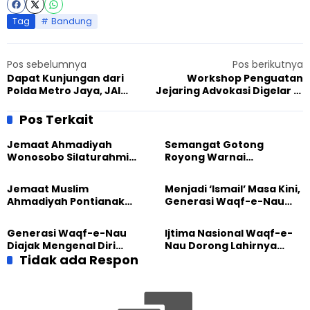
Tag
Bandung
Pos sebelumnya
Pos berikutnya
Dapat Kunjungan dari
Workshop Penguatan
Polda Metro Jaya, JAI
Jejaring Advokasi Digelar di
Gondrong Tangerang
Yogyakarta, Isu Ahmadiyah
Doakan Polri
Jadi Model Advokasi
Pos Terkait
Jemaat Ahmadiyah
Semangat Gotong
Wonosobo Silaturahmi
Royong Warnai
Hangat dengan Jemaat
Pembangunan Kembali
GPdI Eben Haezer
Masjid di Jemaat
Jemaat Muslim
Menjadi ‘Ismail’ Masa Kini,
Ahmadiyah Sukapura
Ahmadiyah Pontianak
Generasi Waqf-e-Nau
dan Gereja Katedral
Diajak Hidup untuk
Perkuat Kolaborasi Sosial
Pengabdian
Generasi Waqf-e-Nau
Ijtima Nasional Waqf-e-
Diajak Mengenal Diri
Nau Dorong Lahirnya
Sebelum Mengubah
Tidak ada Respon
Generasi Pengkhidmat
Dunia
yang Militan