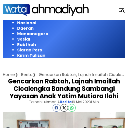
Langsung
ke
konten
Nasional
Daerah
Mancanegara
Sosial
Rabthah
Siaran Pers
Kirim Tulisan
Home
Berita
Gencarkan Rabtah, Lajnah Imaillah Cicalengka Bandung Sambangi Yayasan Anak Yatim Mutiara Ilahi
Gencarkan Rabtah, Lajnah Imaillah
Cicalengka Bandung Sambangi
Yayasan Anak Yatim Mutiara Ilahi
Talhah Lukman A
Berita
19 Mei 2023
1 Min