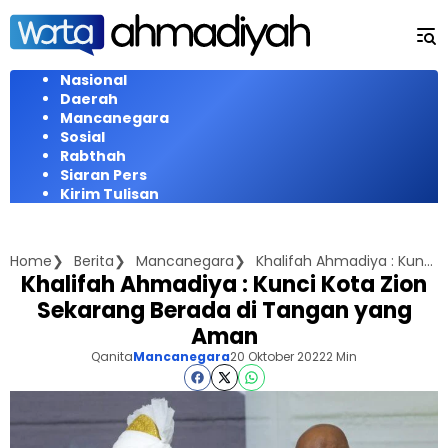
Langsung
ke
konten
Nasional
Daerah
Mancanegara
Sosial
Rabthah
Siaran Pers
Kirim Tulisan
Home
Berita
Mancanegara
Khalifah Ahmadiya : Kunci Kota Zion Sekarang Berada di Tangan yang Aman
Khalifah Ahmadiya : Kunci Kota Zion
Sekarang Berada di Tangan yang
Aman
Qanita
Mancanegara
20 Oktober 2022
2 Min