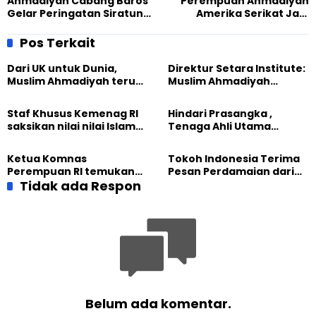
Ahmadiyah Cabang Baros
Perempuan Ahmadiyah
Gelar Peringatan Siratun
Amerika Serikat Jadi
Nabi
Penyumbang Terbesar
Masjid Fath-e-Azeem
Pos Terkait
Dari UK untuk Dunia,
Direktur Setara Institute:
Muslim Ahmadiyah terus
Muslim Ahmadiyah
perkuat Persaudaraan
membangun Perdamaian
Kemanusiaan Global
Dunia dari “Infrastruktur
Staf Khusus Kemenag RI
Hindari Prasangka ,
Kemanusiaan”
saksikan nilai nilai Islam
Tenaga Ahli Utama
dalam Jalsah Salanah
Kantor Staf Presiden cek
Internasional Muslim
fakta langsung
Ketua Komnas
Tokoh Indonesia Terima
Ahmadiyah UK 2026
kehidupan Muslim
Perempuan RI temukan
Pesan Perdamaian dari
Ahmadiyah di Inggris
optimisme
Tidak ada Respon
Khalifah Muslim
Pemberdayaan
Ahmadiyah
Perempuan dari Sebuah
Pertemuan Umat Islam di
Inggris
Belum ada komentar.