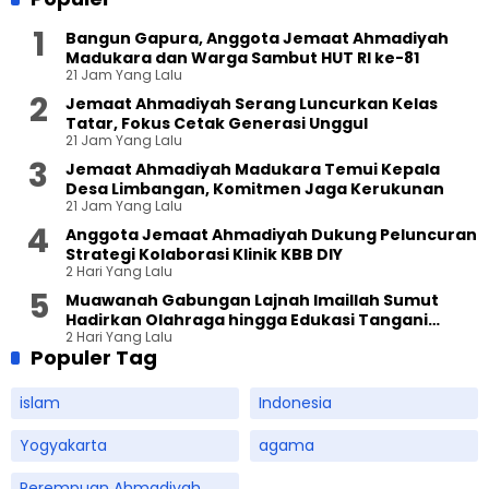
Bangun Gapura, Anggota Jemaat Ahmadiyah
Madukara dan Warga Sambut HUT RI ke-81
21 Jam Yang Lalu
Jemaat Ahmadiyah Serang Luncurkan Kelas
Tatar, Fokus Cetak Generasi Unggul
21 Jam Yang Lalu
Jemaat Ahmadiyah Madukara Temui Kepala
Desa Limbangan, Komitmen Jaga Kerukunan
21 Jam Yang Lalu
Anggota Jemaat Ahmadiyah Dukung Peluncuran
Strategi Kolaborasi Klinik KBB DIY
2 Hari Yang Lalu
Muawanah Gabungan Lajnah Imaillah Sumut
Hadirkan Olahraga hingga Edukasi Tangani
2 Hari Yang Lalu
Sampah
Populer Tag
islam
Indonesia
Yogyakarta
agama
Perempuan Ahmadiyah