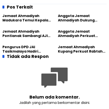
Bersama Tim PKK
dengan Air Bersih
Kelurahan Jamika
Pos Terkait
Jemaat Ahmadiyah
Anggota Jemaat
Madukara Temui Kepala
Ahmadiyah Dukung
Desa Limbangan,
Peluncuran Strategi
Komitmen Jaga
Kolaborasi Klinik KBB DIY
Jemaat Ahmadiyah
Anggota Jemaat
Kerukunan
Pontianak Sambangi AJI,
Ahmadiyah Perkuat
Bahas Kolaborasi Positif
Jejaring Lintas Iman
Lewat Learning and
Pengurus DPD JAI
Jemaat Ahmadiyah
Development Festival di
Tasikmalaya Hadiri
Kupang Perkuat Rabtah
Yogyakarta
Konferancab IV PAC GP
Tidak ada Respon
Lewat Tenis Meja
Ansor Cihideung, Perkuat
Bersama Sejumlah Ormas
Silaturahmi
Islam
Belum ada komentar.
Jadilah yang pertama berkomentar disini.