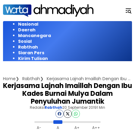
Langsung
ke
konten
Nasional
Daerah
Mancanegara
Sosial
Rabthah
Siaran Pers
Kirim Tulisan
Home
Rabthah
Kerjasama Lajnah Imaillah Dengan Ibu Kades Burnai Mulya Dalam Penyuluhan Jumantik
Kerjasama Lajnah Imaillah Dengan Ibu
Kades Burnai Mulya Dalam
Penyuluhan Jumantik
Redaksi
Rabthah
20 September 2019
1 Min
A-
A
A+
A++